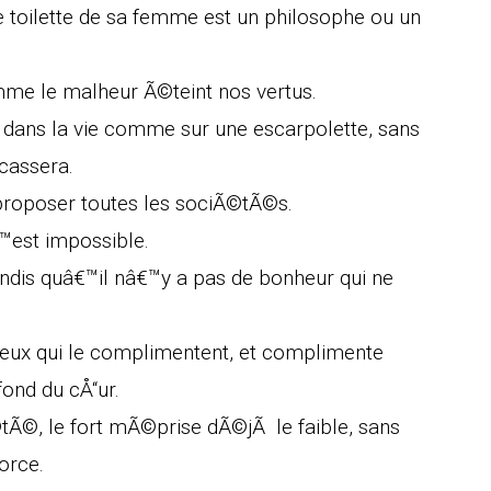
e toilette de sa femme est un philosophe ou un
mme le malheur Ã©teint nos vertus.
er dans la vie comme sur une escarpolette, sans
cassera.
 proposer toutes les sociÃ©tÃ©s.
™est impossible.
andis quâ€™il nâ€™y a pas de bonheur qui ne
ux qui le complimentent, et complimente
fond du cÅ“ur.
©tÃ©, le fort mÃ©prise dÃ©jÃ le faible, sans
orce.