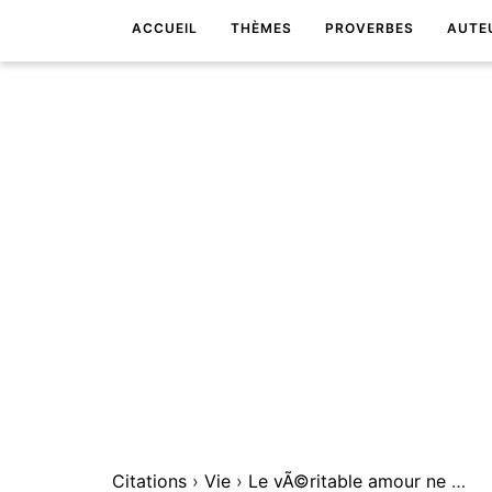
ACCUEIL
THÈMES
PROVERBES
AUTE
Citations
›
Vie
›
Le vÃ©ritable amour ne calcule rien.