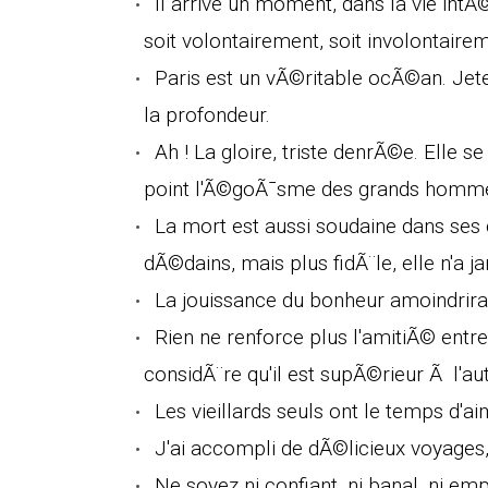
Il arrive un moment, dans la vie intÃ
soit volontairement, soit involontairem
Paris est un vÃ©ritable ocÃ©an. Jet
la profondeur.
Ah ! La gloire, triste denrÃ©e. Elle s
point l'Ã©goÃ¯sme des grands hommes
La mort est aussi soudaine dans ses 
dÃ©dains, mais plus fidÃ¨le, elle n'a
La jouissance du bonheur amoindrira 
Rien ne renforce plus l'amitiÃ© en
considÃ¨re qu'il est supÃ©rieur Ã l'aut
Les vieillards seuls ont le temps d'ai
J'ai accompli de dÃ©licieux voyages
Ne soyez ni confiant, ni banal, ni em