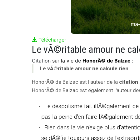
Télécharger
Le vÃ©ritable amour ne calc
Citation
sur la vie
de
HonorÃ© de Balzac
:
Le vÃ©ritable amour ne calcule rien.
HonorÃ© de Balzac est l'auteur de la
citation
HonorÃ© de Balzac est également l'auteur des 
Le despotisme fait illÃ©galement d
pas la peine d'en faire lÃ©galement de
Rien dans la vie n'exige plus d'attent
se dÃ©fie toujours assez de l'extraordi