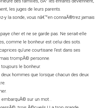
©rieure des familles, oÃ¹ les enfants deviennent,
ent, les juges de leurs parents.
ez-y la sonde, vous nâ€™en connaÃ®trez jamais
e paye cher et ne se garde pas. Ne serait-elle
, comme le bonheur est celui des sots.
caprices qu'une courtisane l'est dans ses
 jamais trompÃ© personne.
toujours le bonheur.
tre deux hommes que lorsque chacun des deux
re.
mer.
, embarquÃ© sur un mot...
pressÃ©, trois Ã©cueils ! La trop grande