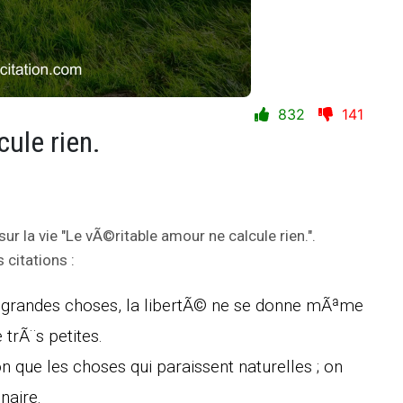
832
141
ule rien.
sur la vie "Le vÃ©ritable amour ne calcule rien.".
citations :
e grandes choses, la libertÃ© ne se donne mÃªme
 trÃ¨s petites.
ion que les choses qui paraissent naturelles ; on
naire.