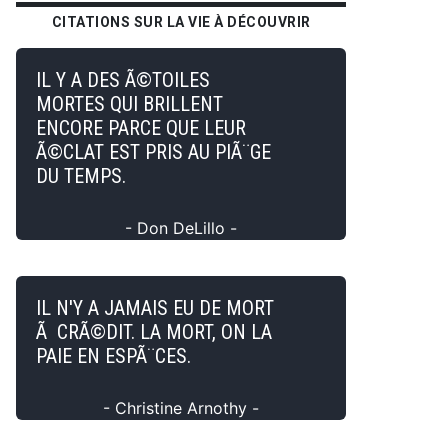
CITATIONS SUR LA VIE À DÉCOUVRIR
IL Y A DES Ã©TOILES
MORTES QUI BRILLENT
ENCORE PARCE QUE LEUR
Ã©CLAT EST PRIS AU PIÃ¨GE
DU TEMPS.
- Don DeLillo -
IL N'Y A JAMAIS EU DE MORT
Ã CRÃ©DIT. LA MORT, ON LA
PAIE EN ESPÃ¨CES.
- Christine Arnothy -