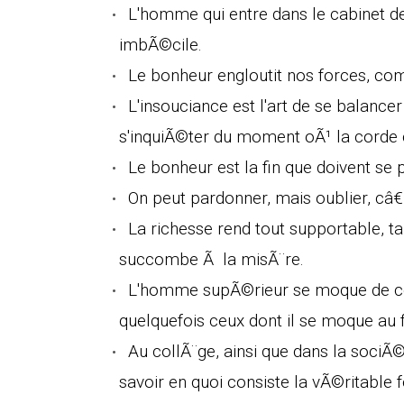
L'homme qui entre dans le cabinet d
imbÃ©cile.
Le bonheur engloutit nos forces, co
L'insouciance est l'art de se balanc
s'inquiÃ©ter du moment oÃ¹ la corde 
Le bonheur est la fin que doivent se
On peut pardonner, mais oublier, câ€
La richesse rend tout supportable, t
succombe Ã la misÃ¨re.
L'homme supÃ©rieur se moque de ce
quelquefois ceux dont il se moque au 
Au collÃ¨ge, ainsi que dans la sociÃ
savoir en quoi consiste la vÃ©ritable f