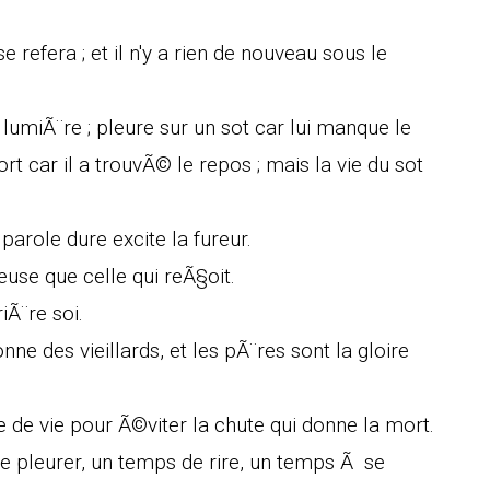
 se refera ; et il n'y a rien de nouveau sous le
lumiÃ¨re ; pleure sur un sot car lui manque le
t car il a trouvÃ© le repos ; mais la vie du sot
parole dure excite la fureur.
use que celle qui reÃ§oit.
riÃ¨re soi.
ne des vieillards, et les pÃ¨res sont la gloire
e de vie pour Ã©viter la chute qui donne la mort.
de pleurer, un temps de rire, un temps Ã se