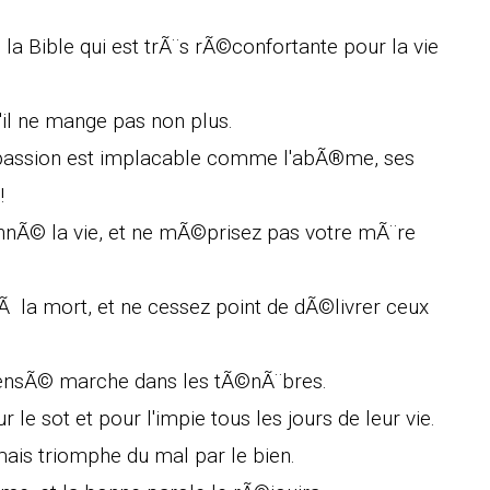
 la Bible qui est trÃ¨s rÃ©confortante pour la vie
u'il ne mange pas non plus.
 passion est implacable comme l'abÃ®me, ses
!
nnÃ© la vie, et ne mÃ©prisez pas votre mÃ¨re
Ã la mort, et ne cessez point de dÃ©livrer ceux
.
nsensÃ© marche dans les tÃ©nÃ¨bres.
 le sot et pour l'impie tous les jours de leur vie.
mais triomphe du mal par le bien.