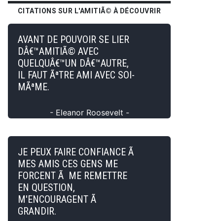
CITATIONS SUR L'AMITIÃ© À DÉCOUVRIR
AVANT DE POUVOIR SE LIER
DÂ€™AMITIÃ© AVEC
QUELQUÂ€™UN DÂ€™AUTRE,
IL FAUT ÃªTRE AMI AVEC SOI-
MÃªME.
- Eleanor Roosevelt -
JE PEUX FAIRE CONFIANCE Ã
MES AMIS CES GENS ME
FORCENT Ã ME REMETTRE
EN QUESTION,
M'ENCOURAGENT Ã
GRANDIR.