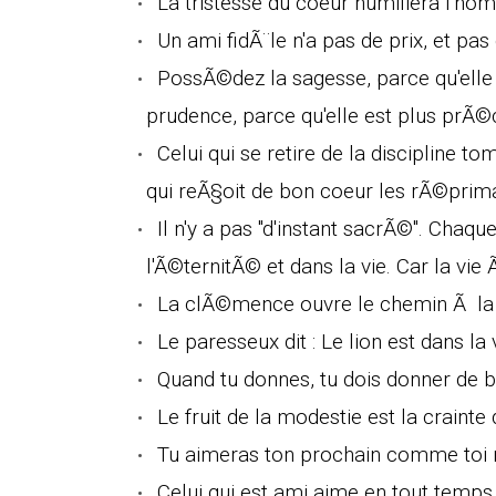
La tristesse du coeur humiliera l'hom
Un ami fidÃ¨le n'a pas de prix, et pas
PossÃ©dez la sagesse, parce qu'elle e
prudence, parce qu'elle est plus prÃ©c
Celui qui se retire de la discipline to
qui reÃ§oit de bon coeur les rÃ©prim
Il n'y a pas "d'instant sacrÃ©". Chaqu
l'Ã©ternitÃ© et dans la vie. Car la vie 
La clÃ©mence ouvre le chemin Ã la v
Le paresseux dit : Le lion est dans la 
Quand tu donnes, tu dois donner de 
Le fruit de la modestie est la crainte d
Tu aimeras ton prochain comme to
Celui qui est ami aime en tout temps, 