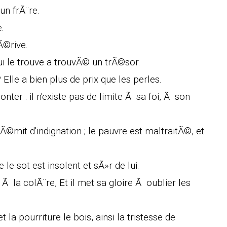
un frÃ¨re.
.
©rive.
qui le trouve a trouvÃ© un trÃ©sor.
Elle a bien plus de prix que les perles.
ronter : il n'existe pas de limite Ã sa foi, Ã son
rÃ©mit d'indignation ; le pauvre est maltraitÃ©, et
le sot est insolent et sÃ»r de lui.
Ã la colÃ¨re, Et il met sa gloire Ã oublier les
a pourriture le bois, ainsi la tristesse de