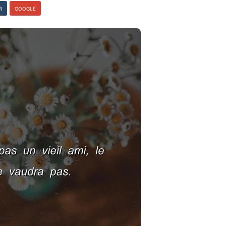
R
GOOGLE