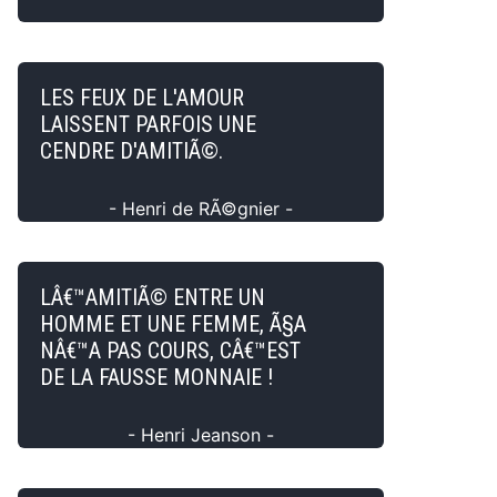
LES FEUX DE L'AMOUR
LAISSENT PARFOIS UNE
CENDRE D'AMITIÃ©.
- Henri de RÃ©gnier -
LÂ€™AMITIÃ© ENTRE UN
HOMME ET UNE FEMME, Ã§A
NÂ€™A PAS COURS, CÂ€™EST
DE LA FAUSSE MONNAIE !
- Henri Jeanson -