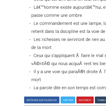
Lâ€™homme existe aujourdâ€™hui, et 
passe comme une ombre.
Le commandement est une lampe, la l
retient dans la discipline est la voie de 
Les richesses ne serviront de rien au
de la mort.
Ceux qui s'appliquent Ã faire le mal 
vÃ©ritÃ© qui nous acquiÃ¨rent les bie
Il y a une voie qui paraÃ®t droite Ã
mort.
La parole dite en son temps est com
PARTAGER SUR FACEBOOK
TWITTER
PINTEREST
TUMBL