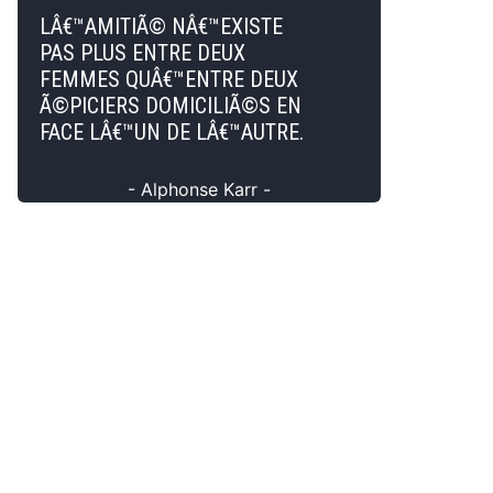
LÂ€™AMITIÃ© NÂ€™EXISTE
PAS PLUS ENTRE DEUX
FEMMES QUÂ€™ENTRE DEUX
Ã©PICIERS DOMICILIÃ©S EN
FACE LÂ€™UN DE LÂ€™AUTRE.
- Alphonse Karr -