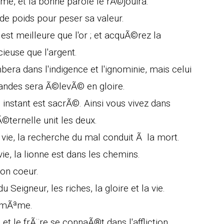
me, et la bonne parole le rÃ©jouira.
 de poids pour peser sa valeur.
st meilleure que l'or ; et acquÃ©rez la
ieuse que l'argent.
mbera dans l'indigence et l'ignominie, mais celui
andes sera Ã©levÃ© en gloire.
e instant est sacrÃ©. Ainsi vous vivez dans
Ã©ternelle unit les deux.
ie, la recherche du mal conduit Ã la mort.
vie, la lionne est dans les chemins.
bon coeur.
u Seigneur, les riches, la gloire et la vie.
i mÃªme.
et le frÃ¨re se connaÃ®t dans l'affliction.