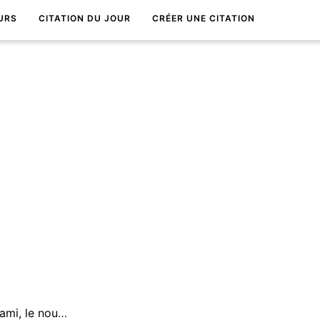
URS
CITATION DU JOUR
CRÉER UNE CITATION
N'abandonne pas un vieil ami, le nouveau ne le vaudra pas.