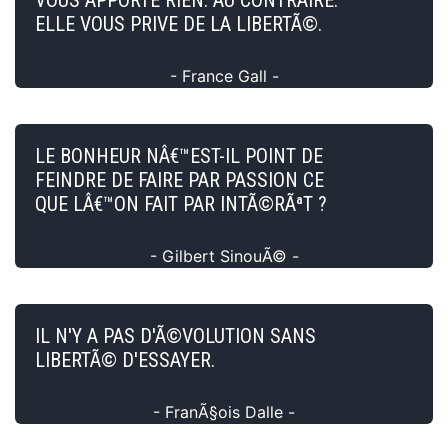
ELLE VOUS PRIVE DE LA LIBERTÃ©.
- France Gall -
LE BONHEUR NÂ€™EST-IL POINT DE
FEINDRE DE FAIRE PAR PASSION CE
QUE LÂ€™ON FAIT PAR INTÃ©RÃªT ?
- Gilbert SinouÃ© -
IL N'Y A PAS D'Ã©VOLUTION SANS
LIBERTÃ© D'ESSAYER.
- FranÃ§ois Dalle -