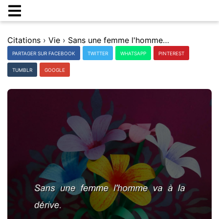
Citations
›
Vie
›
Sans une femme l'homme va Ã la dÃ©rive.
PARTAGER SUR FACEBOOK
TWITTER
WHATSAPP
PINTEREST
TUMBLR
GOOGLE