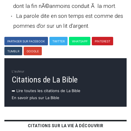
dont la fin nÃ©anmoins conduit Ã la mort.
La parole dite en son temps est comme des
pommes d'or sur un lit d'argent.
PARTAGER SUR FACEBOOK
TWITTER
WHATSAPP
PINTEREST
TUMBLR
GOOGLE
L'auteur
Citations de La Bible
➡️ Lire toutes les citations de La Bible
En savoir plus sur La Bible
CITATIONS SUR LA VIE À DÉCOUVRIR