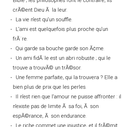
Bible ; les philosophes font le contraire, ils
crÃ©ent Dieu Ã la leur.
La vie n'est qu'un souffle.
L'ami est quelquefois plus proche qu'un
frÃ¨re.
Qui garde sa bouche garde son Ã¢me.
Un ami fidÃ¨le est un abri robuste ; qui le
trouve a trouvÃ© un trÃ©sor.
Une femme parfaite, qui la trouvera ? Elle a
bien plus de prix que les perles.
Il n'est rien que l'amour ne puisse affronter : il
n'existe pas de limite Ã sa foi, Ã son
espÃ©rance, Ã son endurance.
Le riche commet une injustice, et il frÃ©mit