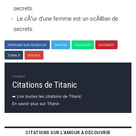
secrets.
Le cÅ“ur d'une femme est un ocÃ©an de
secrets.
PARTAGER SUR FACEBOOK
TWITTER
WHATSAPP
PINTEREST
TUMBLR
GOOGLE
L'auteur
Citations de Titanic
➡️ Lire toutes les citations de Titanic
En savoir plus sur Titanic
CITATIONS SUR L'AMOUR À DÉCOUVRIR