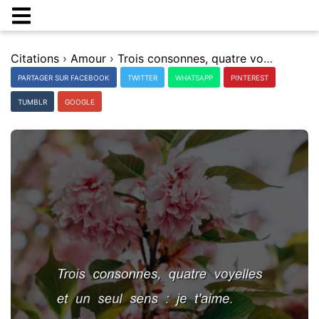
Citations
›
Amour
›
Trois consonnes, quatre voyelles et un seul sens : je t'aime.
PARTAGER SUR FACEBOOK
TWITTER
WHATSAPP
PINTEREST
TUMBLR
GOOGLE