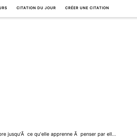
URS
CITATION DU JOUR
CRÉER UNE CITATION
Aucune personne n'est libre jusqu'Ã ce qu'elle apprenne Ã penser par elle-mÃªme et Ã avoir le courage d'agir de son propre chef.