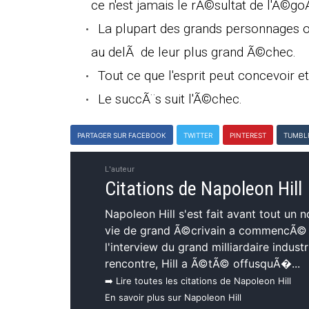
ce n'est jamais le rÃ©sultat de l'Ã©g
La plupart des grands personnages on
au delÃ de leur plus grand Ã©chec.
Tout ce que l'esprit peut concevoir et 
Le succÃ¨s suit l'Ã©chec.
PARTAGER SUR FACEBOOK
TWITTER
PINTEREST
TUMBL
L'auteur
Citations de Napoleon Hill
Napoleon Hill s'est fait avant tout un 
vie de grand Ã©crivain a commencÃ© 
l'interview du grand milliardaire indus
rencontre, Hill a Ã©tÃ© offusquÃ�...
➡️ Lire toutes les citations de Napoleon Hill
En savoir plus sur Napoleon Hill