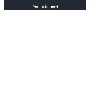
- Paul Ã‰luard -