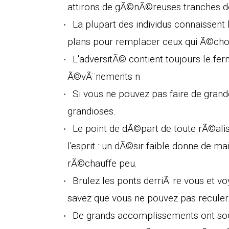
attirons de gÃ©nÃ©reuses tranches d
La plupart des individus connaissent
plans pour remplacer ceux qui Ã©cho
L'adversitÃ© contient toujours le fer
Ã©vÃ¨nements n
Si vous ne pouvez pas faire de grand
grandioses.
Le point de dÃ©part de toute rÃ©alis
l'esprit : un dÃ©sir faible donne de 
rÃ©chauffe peu.
Brulez les ponts derriÃ¨re vous et 
savez que vous ne pouvez pas reculer
De grands accomplissements ont souv