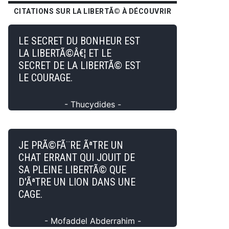
CITATIONS SUR LA LIBERTÃ© À DÉCOUVRIR
LE SECRET DU BONHEUR EST
LA LIBERTÃ©Â€¦ ET LE
SECRET DE LA LIBERTÃ© EST
LE COURAGE.
- Thucydides -
JE PRÃ©FÃ¨RE ÃªTRE UN
CHAT ERRANT QUI JOUIT DE
SA PLEINE LIBERTÃ© QUE
D'ÃªTRE UN LION DANS UNE
CAGE.
- Mofaddel Abderrahim -