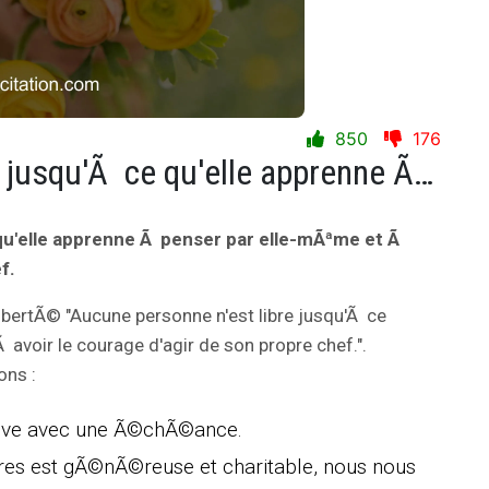
850
176
Aucune personne n'est libre jusqu'Ã ce qu'elle apprenne Ã penser par elle-mÃªme et Ã avoir le courage d'agir de son propre chef.
qu'elle apprenne Ã penser par elle-mÃªme et Ã
f.
libertÃ© "Aucune personne n'est libre jusqu'Ã ce
avoir le courage d'agir de son propre chef.".
ons :
 rÃªve avec une Ã©chÃ©ance.
tres est gÃ©nÃ©reuse et charitable, nous nous