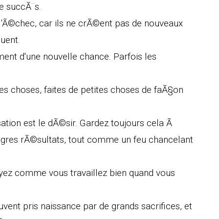
e succÃ¨s.
 l'Ã©chec, car ils ne crÃ©ent pas de nouveaux
uent.
ment d'une nouvelle chance. Parfois les
es choses, faites de petites choses de faÃ§on
ation est le dÃ©sir. Gardez toujours cela Ã
maigres rÃ©sultats, tout comme un feu chancelant
voyez comme vous travaillez bien quand vous
.
ent pris naissance par de grands sacrifices, et