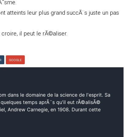
oÃ¯sme.
t atteints leur plus grand succÃ¨s juste un pas
croire, il peut le rÃ©aliser.
R
GOOGLE
nom dans le domaine de la science de l'esprit. Sa
quelques temps aprÃ¨s qu'il eut rÃ©alisÃ©
triel, Andrew Carnegie, en 1908. Durant cette