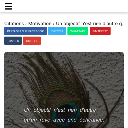
Citations
›
Motivation
›
Un objectif n'est rien d'autre qu'un rÃªve avec une Ã©chÃ©ance.
PARTAGER SUR FACEBOOK
TWITTER
WHATSAPP
PINTEREST
TUMBLR
GOOGLE