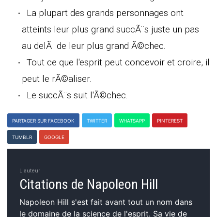
La plupart des grands personnages ont
atteints leur plus grand succÃ¨s juste un pas
au delÃ de leur plus grand Ã©chec.
Tout ce que l'esprit peut concevoir et croire, il
peut le rÃ©aliser.
Le succÃ¨s suit l'Ã©chec.
PARTAGER SUR FACEBOOK
TWITTER
WHATSAPP
PINTEREST
TUMBLR
GOOGLE
L'auteur
Citations de Napoleon Hill
Napoleon Hill s'est fait avant tout un nom dans
le domaine de la science de l'esprit. Sa vie de