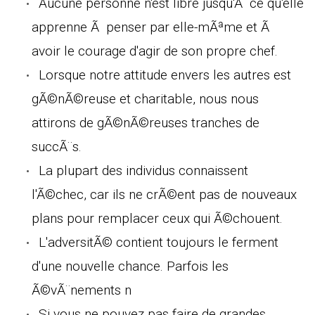
Aucune personne n'est libre jusqu'Ã ce qu'elle
apprenne Ã penser par elle-mÃªme et Ã
avoir le courage d'agir de son propre chef.
Lorsque notre attitude envers les autres est
gÃ©nÃ©reuse et charitable, nous nous
attirons de gÃ©nÃ©reuses tranches de
succÃ¨s.
La plupart des individus connaissent
l'Ã©chec, car ils ne crÃ©ent pas de nouveaux
plans pour remplacer ceux qui Ã©chouent.
L'adversitÃ© contient toujours le ferment
d'une nouvelle chance. Parfois les
Ã©vÃ¨nements n
Si vous ne pouvez pas faire de grandes