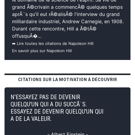
grand Ã©crivain a commencÃ© quelques temps
aprÃ¨s qu'il eut rÃ©alisÃ© l'interview du grand
milliardaire industriel, Andrew Carnegie, en 1908.
Durant cette rencontre, Hill a Ã©tÃ©
offusquÃ�...
➡️ Lire toutes les citations de Napoleon Hill
En savoir plus sur Napoleon Hill
CITATIONS SUR LA MOTIVATION À DÉCOUVRIR
N'ESSAYEZ PAS DE DEVENIR
QUELQU'UN QUI A DU SUCCÃ¨S.
ESSAYEZ DE DEVENIR QUELQU'UN QUI
A DE LA VALEUR.
- Albert Einstein -