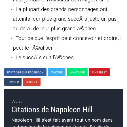
La plupart des grands personnages ont
atteints leur plus grand succÃ¨s juste un pas
au delÃ de leur plus grand Ã©chec.
Tout ce que l'esprit peut concevoir et croire, il
peut le rÃ©aliser.
Le succÃ¨s suit l'Ã©chec.
PARTAGER SUR FACEBOOK
TWITTER
WHATSAPP
PINTEREST
TUMBLR
GOOGLE
L'auteur
Citations de Napoleon Hill
Napoleon Hill s'est fait avant tout un nom dans
le domaine de la science de l'esprit. Sa vie de