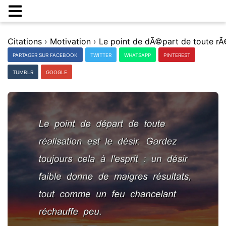
Citations
›
Motivation
›
PARTAGER SUR FACEBOOK
TWITTER
WHATSAPP
PINTEREST
TUMBLR
GOOGLE