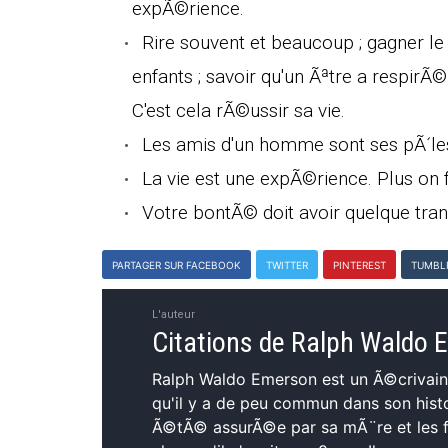
expÃ©rience.
Rire souvent et beaucoup ; gagner le r
enfants ; savoir qu'un Ãªtre a respi
C'est cela rÃ©ussir sa vie.
Les amis d'un homme sont ses pÃ´l
La vie est une expÃ©rience. Plus on
Votre bontÃ© doit avoir quelque tran
PARTAGER SUR FACEBOOK
TWITTER
PINTEREST
TUMBL
L'auteur
Citations de Ralph Waldo
Ralph Waldo Emerson est un Ã©crivain
qu'il y a de peu commun dans son hist
Ã©tÃ© assurÃ©e par sa mÃ¨re et les f