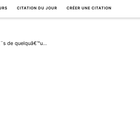
URS
CITATION DU JOUR
CRÉER UNE CITATION
Rends-toi nÃ©cessaire auprÃ¨s de quelquâ€™un. Ne rends la vie dure Ã personne.