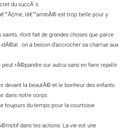
ecret du succÃ¨s.
€™Ã¢me, lâ€™amitiÃ© est trop belle pour y
saints, n'ont fait de grandes choses que parce
 idÃ©al : on a besoin d'accrocher sa charrue aux
peut rÃ©pandre sur autrui sans en faire rejaillir
ir devant la beautÃ© et le bonheur des enfants
ir dans notre corps.
sse toujours du temps pour la courtoisie.
Ã©motif dans tes actions. La vie est une