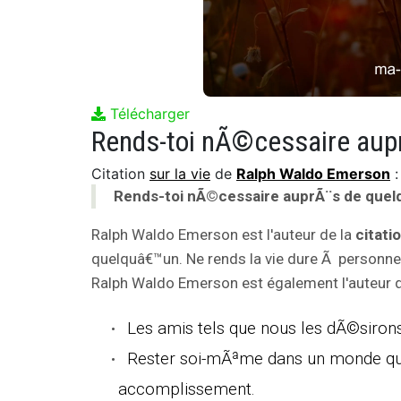
Télécharger
Citation
sur la vie
de
Ralph Waldo Emerson
:
Rends-toi nÃ©cessaire auprÃ¨s de quelq
Ralph Waldo Emerson est l'auteur de la
citati
quelquâ€™un. Ne rends la vie dure Ã personne.
Ralph Waldo Emerson est également l'auteur de
Les amis tels que nous les dÃ©sirons
Rester soi-mÃªme dans un monde qui 
accomplissement.