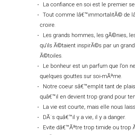
La confiance en soi est le premier s
Tout comme lâ€™immortalitÃ© de lâ
croire.
Les grands hommes, les gÃ©nies, les 
qu'ils Ã©taient inspirÃ©s par un grand
Ã©toiles.
Le bonheur est un parfum que l'on ne 
quelques gouttes sur soi-mÃªme.
Notre coeur sâ€™emplit tant de plais
quâ€™il en devient trop grand pour ten
La vie est courte, mais elle nous lai
DÃ¨s quâ€™il y a vie, il y a danger.
Evite dâ€™Ãªtre trop timide ou trop 