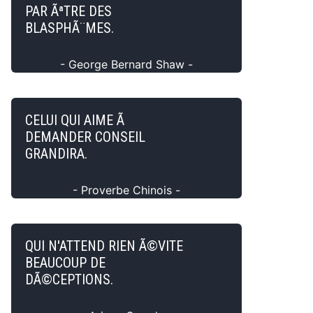
PAR ÃªTRE DES
BLASPHÃ¨MES.
- George Bernard Shaw -
CELUI QUI AIME Ã
DEMANDER CONSEIL
GRANDIRA.
- Proverbe Chinois -
QUI N'ATTEND RIEN Ã©VITE
BEAUCOUP DE
DÃ©CEPTIONS.