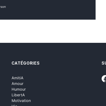
rson
CATÉGORIES
S
AmitiA
Amour
Humour
LibertA
Motivation