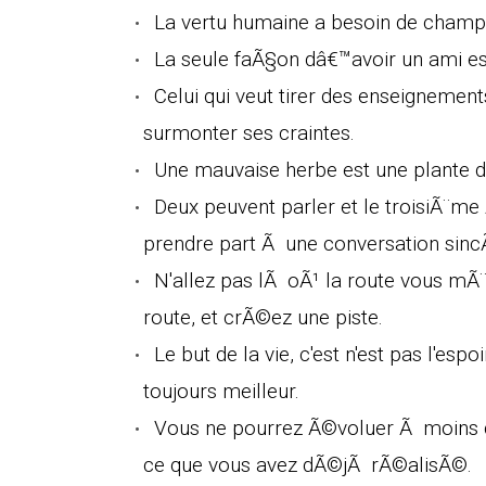
La vertu humaine a besoin de champi
La seule faÃ§on dâ€™avoir un ami est
Celui qui veut tirer des enseignemen
surmonter ses craintes.
Une mauvaise herbe est une plante d
Deux peuvent parler et le troisiÃ¨m
prendre part Ã une conversation sinc
N'allez pas lÃ oÃ¹ la route vous mÃ¨ne
route, et crÃ©ez une piste.
Le but de la vie, c'est n'est pas l'espo
toujours meilleur.
Vous ne pourrez Ã©voluer Ã moins d
ce que vous avez dÃ©jÃ rÃ©alisÃ©.