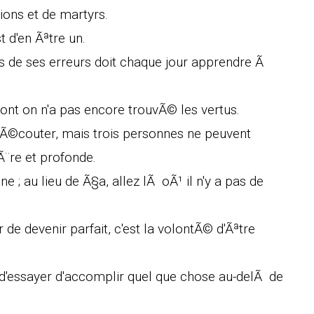
ons et de martyrs.
 d'en Ãªtre un.
ts de ses erreurs doit chaque jour apprendre Ã
ont on n'a pas encore trouvÃ© les vertus.
e Ã©couter, mais trois personnes ne peuvent
Ã¨re et profonde.
 ; au lieu de Ã§a, allez lÃ oÃ¹ il n'y a pas de
ir de devenir parfait, c'est la volontÃ© d'Ãªtre
'essayer d'accomplir quel que chose au-delÃ de