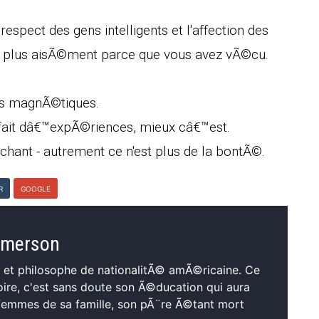
espect des gens intelligents et l'affection des
rÃ© plus aisÃ©ment parce que vous avez vÃ©cu.
es magnÃ©tiques.
 fait dâ€™expÃ©riences, mieux câ€™est.
chant - autrement ce n'est plus de la bontÃ©.
R
GOOGLE
 Emerson
 et philosophe de nationalitÃ© amÃ©ricaine. Ce
oire, c'est sans doute son Ã©ducation qui aura
emmes de sa famille, son pÃ¨re Ã©tant mort