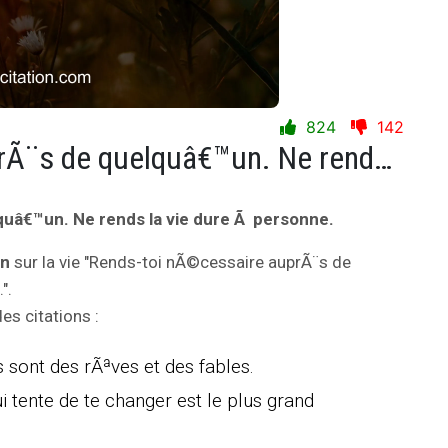
824
142
Rends-toi nÃ©cessaire auprÃ¨s de quelquâ€™un. Ne rends la vie dure Ã personne.
uâ€™un. Ne rends la vie dure Ã personne.
on
sur la vie "Rends-toi nÃ©cessaire auprÃ¨s de
".
s citations :
 sont des rÃªves et des fables.
tente de te changer est le plus grand