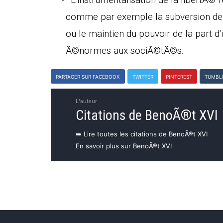
comme par exemple la subversion de l
ou le maintien du pouvoir de la part
Ã©normes aux sociÃ©tÃ©s.
PARTAGER SUR FACEBOOK
TWITTER
PINTEREST
TUMBL
L'auteur
Citations de BenoÃ®t XVI
➡️ Lire toutes les citations de BenoÃ®t XVI
En savoir plus sur BenoÃ®t XVI