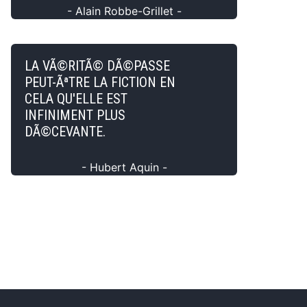
- Alain Robbe-Grillet -
LA VÃ©RITÃ© DÃ©PASSE
PEUT-ÃªTRE LA FICTION EN
CELA QU'ELLE EST
INFINIMENT PLUS
DÃ©CEVANTE.
- Hubert Aquin -