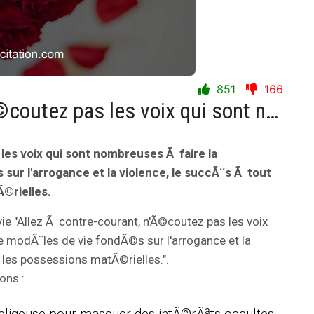
851
166
Allez Ã contre-courant, n'Ã©coutez pas les voix qui sont nombreuses Ã faire la propagande de modÃ¨les de vie fondÃ©s sur l'arrogance et la violence, le succÃ¨s Ã tout prix, l'apparence et les possessions matÃ©rielles.
les voix qui sont nombreuses Ã faire la
ur l'arrogance et la violence, le succÃ¨s Ã tout
Ã©rielles.
vie "Allez Ã contre-courant, n'Ã©coutez pas les voix
 modÃ¨les de vie fondÃ©s sur l'arrogance et la
t les possessions matÃ©rielles.".
ons :
 religeuse pour masquer des intÃ©rÃªts occultes,