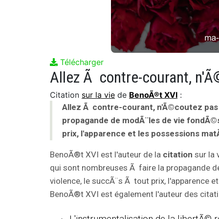
Télécharger
Citation
sur la vie
de
BenoÃ®t XVI
:
Allez Ã contre-courant, n'Ã©coutez pas 
propagande de modÃ¨les de vie fondÃ©s s
prix, l'apparence et les possessions mat
BenoÃ®t XVI est l'auteur de la
citation
sur la 
qui sont nombreuses Ã faire la propagande de
violence, le succÃ¨s Ã tout prix, l'apparence e
BenoÃ®t XVI est également l'auteur des citati
L'instrumentalisation de la libertÃ©