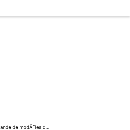
Allez Ã contre-courant, n'Ã©coutez pas les voix qui sont nombreuses Ã faire la propagande de modÃ¨les de vie fondÃ©s sur l'arrogance et la violence, le succÃ¨s Ã tout prix, l'apparence et les possessions matÃ©rielles.