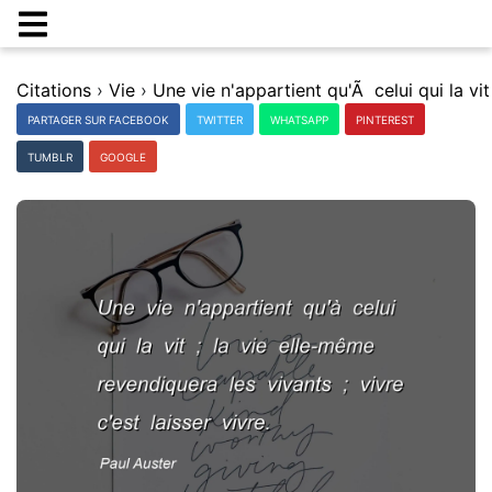
Citations
›
Vie
›
PARTAGER SUR FACEBOOK
TWITTER
WHATSAPP
PINTEREST
TUMBLR
GOOGLE