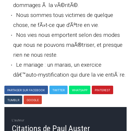
dommages Ã la vÃ©ritÃ©.
Nous sommes tous victimes de quelque
chose, ne fÃ»t-ce que d'Ãªtre en vie.
Nos vies nous emportent selon des modes
que nous ne pouvons maÃ®triser, et presque
rien ne nous reste.
Le mariage : un marais, un exercice
dâ€™auto-mystification qui dure la vie entiÃ¨re.
PARTAGER SUR FACEBOOK
TWITTER
WHATSAPP
PINTEREST
TUMBLR
GOOGLE
L'auteur
Citations de Paul Auster