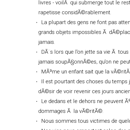
livres - voilÃ qui submerge tout le re
rapetisse considÃ©rablement.
La plupart des gens ne font pas atte
grands objets impossibles Ã dÃ©place
jamais.
DÃ¨s lors que l'on jette sa vie Ã tou
jamais soupÃ§onnÃ©es, qu'on ne peut 
MÃªme un enfant sait que la vÃ©ritÃ
Il est pourtant des choses du temps 
dÃ©sir de voir revenir ces jours ancien
Le dedans et le dehors ne peuvent 
dommages Ã la vÃ©ritÃ©.
Nous sommes tous victimes de quelqu