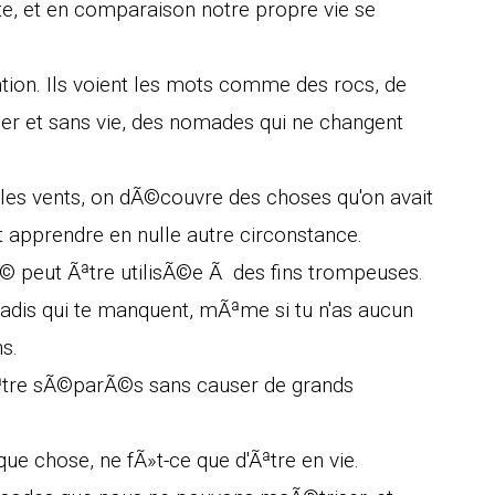
ste, et en comparaison notre propre vie se
ntion. Ils voient les mots comme des rocs, de
r et sans vie, des nomades qui ne changent
s les vents, on dÃ©couvre des choses qu'on avait
apprendre en nulle autre circonstance.
© peut Ãªtre utilisÃ©e Ã des fins trompeuses.
jadis qui te manquent, mÃªme si tu n'as aucun
s.
Ãªtre sÃ©parÃ©s sans causer de grands
e chose, ne fÃ»t-ce que d'Ãªtre en vie.