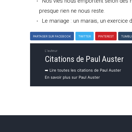
Nos vies nous emportent selon des 
presque rien ne nous reste.
Le mariage : un marais, un exercice d
PARTAGER SUR FACEBOOK
TWITTER
PINTEREST
TUMBL
L'auteur
Citations de Paul Auster
➡️ Lire toutes les citations de Paul Auster
En savoir plus sur Paul Auster