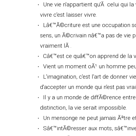
Une vie n'appartient qu'Ã celui qui la 
vivre c'est laisser vivre.
Lâ€™Ã©criture est une occupation sol
sens, un Ã©crivain nâ€™a pas de vie 
vraiment lÃ .
Câ€™est ce quâ€™on apprend de la vi
Vient un moment oÃ¹ un homme peut c
L'imagination, c'est l'art de donner v
d'accepter un monde qui n'est pas vrai
Il y a un monde de diffÃ©rence entre
distinction, la vie serait impossible.
Un mensonge ne peut jamais Ãªtre e
Sâ€™intÃ©resser aux mots, sâ€™invest