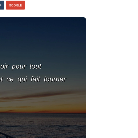
R
GOOGLE