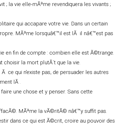
vit ; la vie elle-mÃªme revendiquera les vivants ;
itaire qui accapare votre vie. Dans un certain
propre. MÃªme lorsquâ€™il est lÃ il nâ€™est pas
e en fin de compte : combien elle est Ã©trange.
hoisir la mort plutÃ´t que la vie.
ie Ã ce qui n'existe pas, de persuader les autres
ment lÃ .
 faire une chose et y penser. Sans cette
ffacÃ©. MÃªme la vÃ©ritÃ© nâ€™y suffit pas.
ir dans ce qui est Ã©crit, croire au pouvoir des