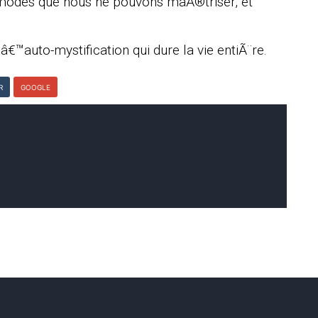
modes que nous ne pouvons maÃ®triser, et
â€™auto-mystification qui dure la vie entiÃ¨re.
R
GOOGLE