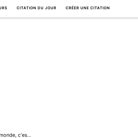
URS
CITATION DU JOUR
CRÉER UNE CITATION
Il y a de l'espoir pour tout le monde, c'est ce qui fait tourner l'univers.