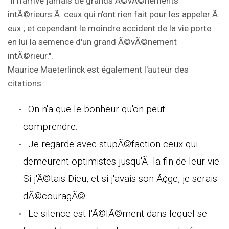
"Il n'arrive jamais de grands Ã©vÃ©nements
intÃ©rieurs Ã ceux qui n'ont rien fait pour les appeler Ã
eux ; et cependant le moindre accident de la vie porte
en lui la semence d'un grand Ã©vÃ©nement
intÃ©rieur.".
Maurice Maeterlinck est également l'auteur des
citations :
On n'a que le bonheur qu'on peut
comprendre.
Je regarde avec stupÃ©faction ceux qui
demeurent optimistes jusqu'Ã la fin de leur vie.
Si j'Ã©tais Dieu, et si j'avais son Ã¢ge, je serais
dÃ©couragÃ©.
Le silence est l'Ã©lÃ©ment dans lequel se