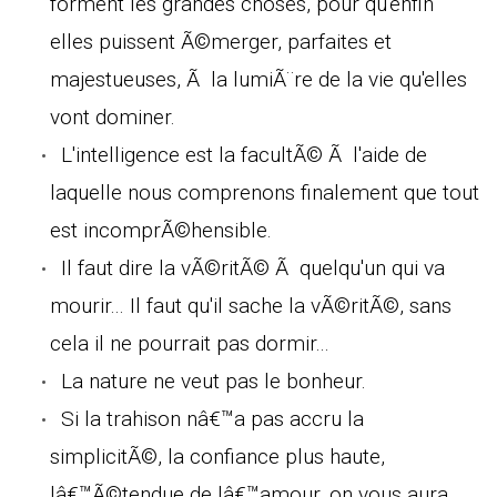
forment les grandes choses, pour qu'enfin
elles puissent Ã©merger, parfaites et
majestueuses, Ã la lumiÃ¨re de la vie qu'elles
vont dominer.
L'intelligence est la facultÃ© Ã l'aide de
laquelle nous comprenons finalement que tout
est incomprÃ©hensible.
Il faut dire la vÃ©ritÃ© Ã quelqu'un qui va
mourir... Il faut qu'il sache la vÃ©ritÃ©, sans
cela il ne pourrait pas dormir...
La nature ne veut pas le bonheur.
Si la trahison nâ€™a pas accru la
simplicitÃ©, la confiance plus haute,
lâ€™Ã©tendue de lâ€™amour, on vous aura