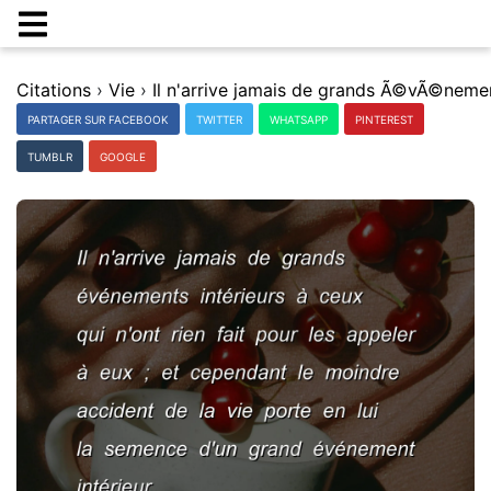
Citations
›
Vie
›
PARTAGER SUR FACEBOOK
TWITTER
WHATSAPP
PINTEREST
TUMBLR
GOOGLE