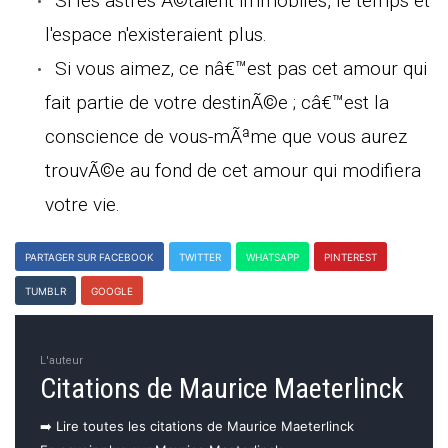
Si les astres Ã©taient immobiles, le temps et
l'espace n'existeraient plus.
Si vous aimez, ce nâ€™est pas cet amour qui
fait partie de votre destinÃ©e ; câ€™est la
conscience de vous-mÃªme que vous aurez
trouvÃ©e au fond de cet amour qui modifiera
votre vie.
PARTAGER SUR FACEBOOK
TWITTER
WHATSAPP
PINTEREST
TUMBLR
GOOGLE
L'auteur
Citations de Maurice Maeterlinck
➡️ Lire toutes les citations de Maurice Maeterlinck