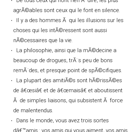
De tous ceux qui n'ont rien Ã dire, les plus
agrÃ©ables sont ceux qui le font en silence.
Il y a des hommes Ã qui les illusions sur les
choses qui les intÃ©ressent sont aussi
nÃ©cessaires que la vie.
La philosophie, ainsi que la mÃ©decine a
beaucoup de drogues, trÃ¨s peu de bons
remÃ¨des, et presque point de spÃ©cifiques.
La plupart des amitiÃ©s sont hÃ©rissÃ©es
de â€œsiâ€ et de â€œmaisâ€ et aboutissent
Ã de simples liaisons, qui subsistent Ã force
de malentendus.
Dans le monde, vous avez trois sortes
dâ€™amis : vos amis qui vous aiment, vos amis