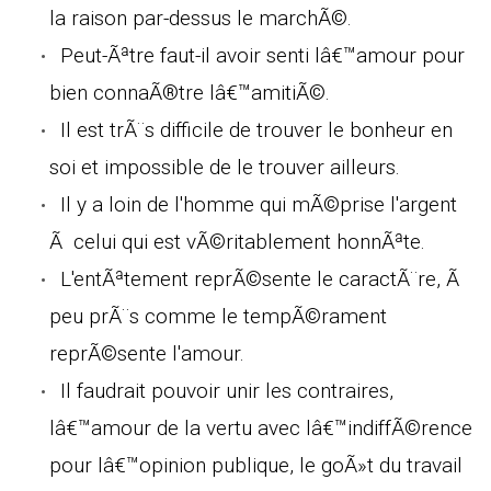
la raison par-dessus le marchÃ©.
Peut-Ãªtre faut-il avoir senti lâ€™amour pour
bien connaÃ®tre lâ€™amitiÃ©.
Il est trÃ¨s difficile de trouver le bonheur en
soi et impossible de le trouver ailleurs.
Il y a loin de l'homme qui mÃ©prise l'argent
Ã celui qui est vÃ©ritablement honnÃªte.
L'entÃªtement reprÃ©sente le caractÃ¨re, Ã
peu prÃ¨s comme le tempÃ©rament
reprÃ©sente l'amour.
Il faudrait pouvoir unir les contraires,
lâ€™amour de la vertu avec lâ€™indiffÃ©rence
pour lâ€™opinion publique, le goÃ»t du travail