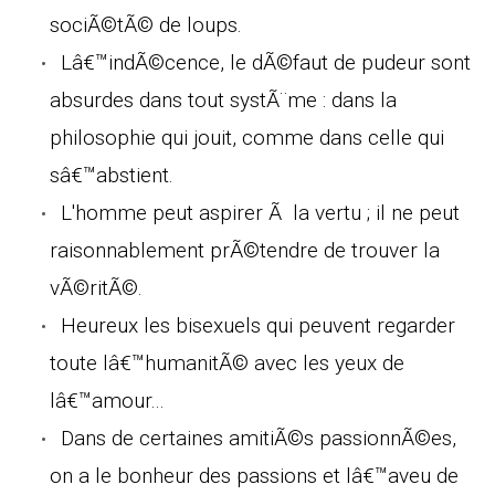
sociÃ©tÃ© de loups.
Lâ€™indÃ©cence, le dÃ©faut de pudeur sont
absurdes dans tout systÃ¨me : dans la
philosophie qui jouit, comme dans celle qui
sâ€™abstient.
L'homme peut aspirer Ã la vertu ; il ne peut
raisonnablement prÃ©tendre de trouver la
vÃ©ritÃ©.
Heureux les bisexuels qui peuvent regarder
toute lâ€™humanitÃ© avec les yeux de
lâ€™amour...
Dans de certaines amitiÃ©s passionnÃ©es,
on a le bonheur des passions et lâ€™aveu de