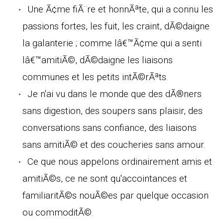
Une Ã¢me fiÃ¨re et honnÃªte, qui a connu les
passions fortes, les fuit, les craint, dÃ©daigne
la galanterie ; comme lâ€™Ã¢me qui a senti
lâ€™amitiÃ©, dÃ©daigne les liaisons
communes et les petits intÃ©rÃªts.
Je n'ai vu dans le monde que des dÃ®ners
sans digestion, des soupers sans plaisir, des
conversations sans confiance, des liaisons
sans amitiÃ© et des coucheries sans amour.
Ce que nous appelons ordinairement amis et
amitiÃ©s, ce ne sont qu'accointances et
familiaritÃ©s nouÃ©es par quelque occasion
ou commoditÃ©.