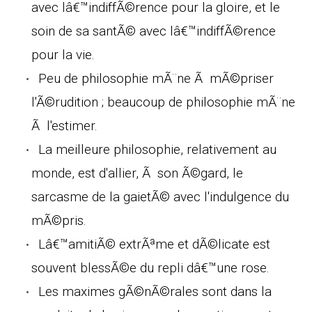
avec lâ€™indiffÃ©rence pour la gloire, et le
soin de sa santÃ© avec lâ€™indiffÃ©rence
pour la vie.
Peu de philosophie mÃ¨ne Ã mÃ©priser
l'Ã©rudition ; beaucoup de philosophie mÃ¨ne
Ã l'estimer.
La meilleure philosophie, relativement au
monde, est d'allier, Ã son Ã©gard, le
sarcasme de la gaietÃ© avec l'indulgence du
mÃ©pris.
Lâ€™amitiÃ© extrÃªme et dÃ©licate est
souvent blessÃ©e du repli dâ€™une rose.
Les maximes gÃ©nÃ©rales sont dans la