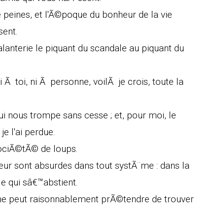
 peines, et l'Ã©poque du bonheur de la vie
ent.
lanterie le piquant du scandale au piquant du
ni Ã toi, ni Ã personne, voilÃ je crois, toute la
ui nous trompe sans cesse ; et, pour moi, le
 l'ai perdue.
sociÃ©tÃ© de loups.
r sont absurdes dans tout systÃ¨me : dans la
e qui sâ€™abstient.
l ne peut raisonnablement prÃ©tendre de trouver