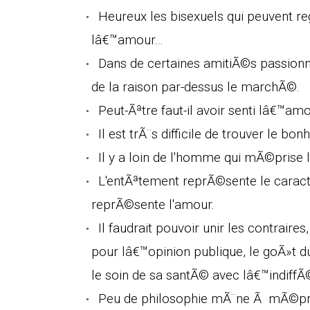
Heureux les bisexuels qui peuvent r
lâ€™amour...
Dans de certaines amitiÃ©s passionn
de la raison par-dessus le marchÃ©.
Peut-Ãªtre faut-il avoir senti lâ€™
Il est trÃ¨s difficile de trouver le bo
Il y a loin de l'homme qui mÃ©prise 
L'entÃªtement reprÃ©sente le cara
reprÃ©sente l'amour.
Il faudrait pouvoir unir les contrair
pour lâ€™opinion publique, le goÃ»t du
le soin de sa santÃ© avec lâ€™indiffÃ
Peu de philosophie mÃ¨ne Ã mÃ©pris