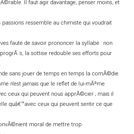
Ã©rable. Il faut agir davantage, penser moins, et
 passions ressemble au chimiste qui voudrait
s faute de savoir prononcer la syllabe : non.
progrÃ¨s, la sottise redouble ses efforts pour
.
monde sans jouer de temps en temps la comÃ©die.
mme n'est jamais que le reflet de lui-mÃªme.
vec ceux qui peuvent nous apprÃ©cier ; mais il
uelle quâ€™avec ceux qui peuvent sentir ce que
convÃ©nient moral de mettre trop