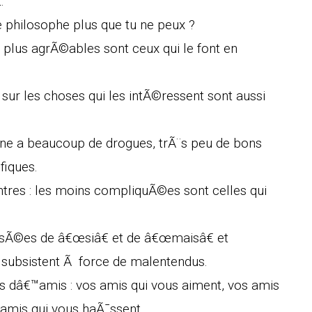
.
 philosophe plus que tu ne peux ?
es plus agrÃ©ables sont ceux qui le font en
 sur les choses qui les intÃ©ressent sont aussi
ine a beaucoup de drogues, trÃ¨s peu de bons
fiques.
res : les moins compliquÃ©es sont celles qui
ssÃ©es de â€œsiâ€ et de â€œmaisâ€ et
i subsistent Ã force de malentendus.
es dâ€™amis : vos amis qui vous aiment, vos amis
 amis qui vous haÃ¯ssent.