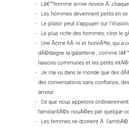
Lâ€™homme arrive novice Ã chaque 
Les hommes deviennent petits en se
Le plaisir peut s'appuyer sur l'illusi
Le plus riche des hommes, c'est le gÃ
Une Ã¢me fiÃ¨re et honnÃªte, qui a con
dÃ©daigne la galanterie ; comme lâ€
liaisons communes et les petits intÃ©
Je n'ai vu dans le monde que des dÃ®
des conversations sans confiance, des
amour.
Ce que nous appelons ordinairement 
familiaritÃ©s nouÃ©es par quelque 
Les femmes ne donnent Ã l'amitiÃ© 