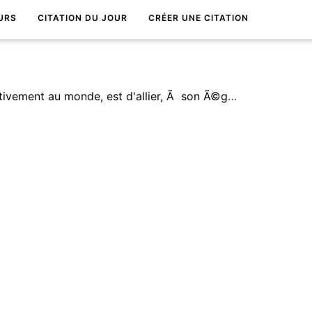
URS
CITATION DU JOUR
CRÉER UNE CITATION
La meilleure philosophie, relativement au monde, est d'allier, Ã son Ã©gard, le sarcasme de la gaietÃ© avec l'indulgence du mÃ©pris.