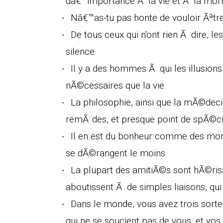
dâ€™importance Ã la vie et Ã la mort
Nâ€™as-tu pas honte de vouloir Ãªtre
De tous ceux qui n'ont rien Ã dire, l
silence.
Il y a des hommes Ã qui les illusions
nÃ©cessaires que la vie.
La philosophie, ainsi que la mÃ©dec
remÃ¨des, et presque point de spÃ©ci
Il en est du bonheur comme des mont
se dÃ©rangent le moins.
La plupart des amitiÃ©s sont hÃ©ri
aboutissent Ã de simples liaisons, qu
Dans le monde, vous avez trois sort
qui ne se soucient pas de vous, et vos