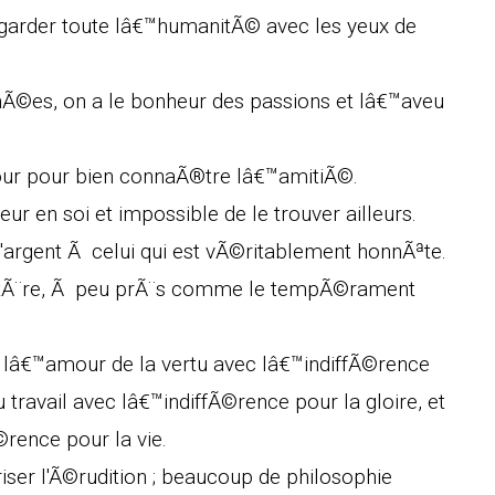
egarder toute lâ€™humanitÃ© avec les yeux de
Ã©es, on a le bonheur des passions et lâ€™aveu
amour pour bien connaÃ®tre lâ€™amitiÃ©.
nheur en soi et impossible de le trouver ailleurs.
l'argent Ã celui qui est vÃ©ritablement honnÃªte.
ctÃ¨re, Ã peu prÃ¨s comme le tempÃ©rament
es, lâ€™amour de la vertu avec lâ€™indiffÃ©rence
 travail avec lâ€™indiffÃ©rence pour la gloire, et
©rence pour la vie.
er l'Ã©rudition ; beaucoup de philosophie