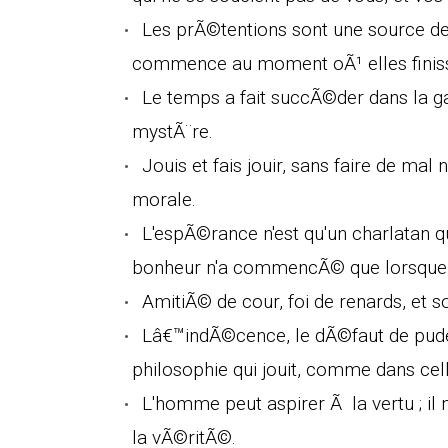
Les prÃ©tentions sont une source de
commence au moment oÃ¹ elles finiss
Le temps a fait succÃ©der dans la ga
mystÃ¨re.
Jouis et fais jouir, sans faire de mal 
morale.
L'espÃ©rance n'est qu'un charlatan q
bonheur n'a commencÃ© que lorsque je
AmitiÃ© de cour, foi de renards, et 
Lâ€™indÃ©cence, le dÃ©faut de pudeu
philosophie qui jouit, comme dans cell
L'homme peut aspirer Ã la vertu ; i
la vÃ©ritÃ©.