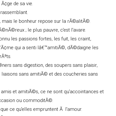
Ã¢ge de sa vie.
 rassemblant.
on, mais le bonheur repose sur la rÃ©alitÃ©.
©nÃ©reux ; le plus pauvre, c'est l'avare.
nu les passions fortes, les fuit, les craint,
™Ã¢me qui a senti lâ€™amitiÃ©, dÃ©daigne les
rÃªts.
ners sans digestion, des soupers sans plaisir,
 liaisons sans amitiÃ© et des coucheries sans
amis et amitiÃ©s, ce ne sont qu'accointances et
occasion ou commoditÃ©.
que ce qu'elles empruntent Ã l'amour.