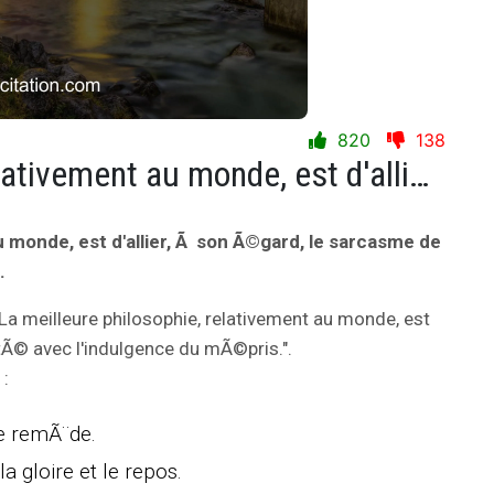
820
138
La meilleure philosophie, relativement au monde, est d'allier, Ã son Ã©gard, le sarcasme de la gaietÃ© avec l'indulgence du mÃ©pris.
u monde, est d'allier, Ã son Ã©gard, le sarcasme de
.
"La meilleure philosophie, relativement au monde, est
etÃ© avec l'indulgence du mÃ©pris.".
 :
le remÃ¨de.
 gloire et le repos.