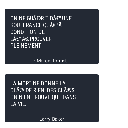
ON NE GUÃ©RIT DÂ€™UNE
SOUFFRANCE QUÂ€™Ã
CONDITION DE
LÂ€™Ã©PROUVER
PLEINEMENT.
- Marcel Proust -
LA MORT NE DONNE LA
CLÃ© DE RIEN. DES CLÃ©S,
ON N'EN TROUVE QUE DANS
LA VIE.
- Larry Baker -