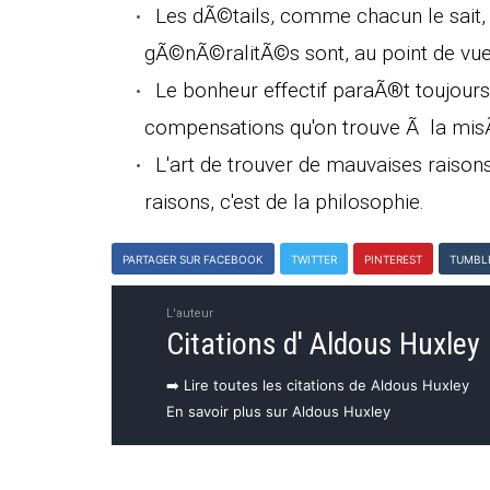
Les dÃ©tails, comme chacun le sait, 
gÃ©nÃ©ralitÃ©s sont, au point de vue 
Le bonheur effectif paraÃ®t toujour
compensations qu'on trouve Ã la misÃ
L'art de trouver de mauvaises raisons
raisons, c'est de la philosophie.
PARTAGER SUR FACEBOOK
TWITTER
PINTEREST
TUMBL
L'auteur
Citations d' Aldous Huxley
➡️ Lire toutes les citations de Aldous Huxley
En savoir plus sur Aldous Huxley