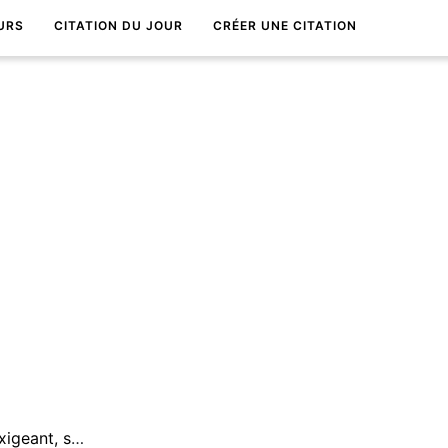
URS
CITATION DU JOUR
CRÉER UNE CITATION
Le bonheur est un maÃ®tre exigeant, surtout le bonheur d'autrui.