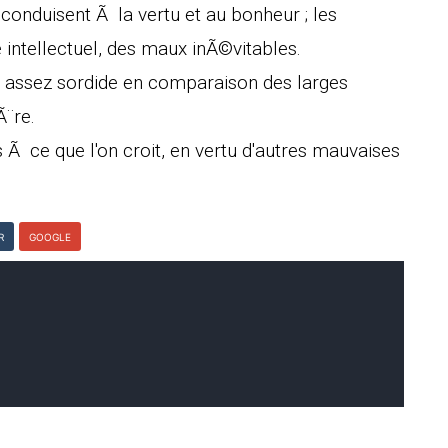
conduisent Ã la vertu et au bonheur ; les
intellectuel, des maux inÃ©vitables.
s assez sordide en comparaison des larges
¨re.
 Ã ce que l'on croit, en vertu d'autres mauvaises
R
GOOGLE