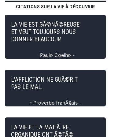
CITATIONS SUR LA VIE À DÉCOUVRIR
LA VIE EST GÃ©NÃ©REUSE
ET VEUT TOUJOURS NOUS
DONNER BEAUCOUP.
- Paulo Coelho -
L'AFFLICTION NE GUÃ©RIT
PAS LE MAL.
- Proverbe franÃ§ais -
LA VIE ET LA MATIÃ¨RE
ORGANIQUE ONT Ã©TÃ©