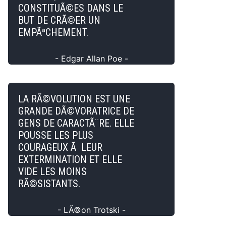
CONSTITUÃ©ES DANS LE
BUT DE CRÃ©ER UN
EMPÃªCHEMENT.
- Edgar Allan Poe -
LA RÃ©VOLUTION EST UNE
GRANDE DÃ©VORATRICE DE
GENS DE CARACTÃ¨RE. ELLE
POUSSE LES PLUS
COURAGEUX Ã LEUR
EXTERMINATION ET ELLE
VIDE LES MOINS
RÃ©SISTANTS.
- LÃ©on Trotski -