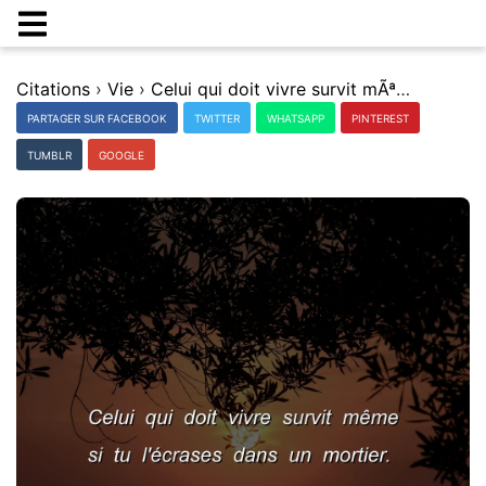
Citations
›
Vie
›
Celui qui doit vivre survit mÃªme si tu l'Ã©crases dans un mortier.
PARTAGER SUR FACEBOOK
TWITTER
WHATSAPP
PINTEREST
TUMBLR
GOOGLE