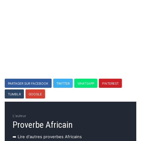
PARTAGER SUR FACEBOOK
TWITTER
WHATSAPP
PINTEREST
TUMBLR
GOOGLE
L'auteur
Proverbe Africain
➡️ Lire d'autres proverbes Africains