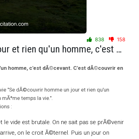
838
158
Se dÃ©couvrir homme un jour et rien qu'un homme, c'est dÃ©cevant. C'est dÃ©couvrir en mÃªme temps la vie.
'un homme, c'est dÃ©cevant. C'est dÃ©couvrir en
 vie "Se dÃ©couvrir homme un jour et rien qu'un
 mÃªme temps la vie.".
ions :
et le vide est brutale. On ne sait pas se prÃ©venir
rrive, on le croit Ã©ternel. Puis un jour on