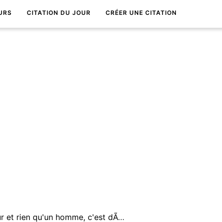
URS
CITATION DU JOUR
CRÉER UNE CITATION
Se dÃ©couvrir homme un jour et rien qu'un homme, c'est dÃ©cevant. C'est dÃ©couvrir en mÃªme temps la vie.