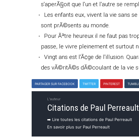
s'aperÃ§oit que l'un et l'autre se remp
Les enfants eux, vivent la vie sans se
sont prÃ©sents au monde.
Pour Ãªtre heureux il ne faut pas trop
passe, le vivre pleinement et surtout 
Vingt ans est l'Ã¢ge de l'illusion. Q
des vÃ©ritÃ©s dÃ©coulant de la vie su
PARTAGER SUR FACEBOOK
TWITTER
PINTEREST
TUMBL
L'auteur
Citations de Paul Perreault
➡️ Lire toutes les citations de Paul Perreault
En savoir plus sur Paul Perreault