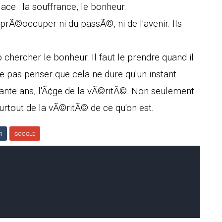
lace : la souffrance, le bonheur.
 prÃ©occuper ni du passÃ©, ni de l'avenir. Ils
 chercher le bonheur. Il faut le prendre quand il
ne pas penser que cela ne dure qu'un instant.
uarante ans, l'Ã¢ge de la vÃ©ritÃ©. Non seulement
rtout de la vÃ©ritÃ© de ce qu'on est.
R
GOOGLE