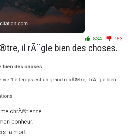
834
163
tre, il rÃ¨gle bien des choses.
e bien des choses.
a vie "Le temps est un grand maÃ®tre, il rÃ¨gle bien
tions :
Ã¢me chrÃ©tienne
 mon bonheur.
ers la mort.