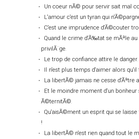
Un coeur nÃ© pour servir sait ma
L'amour c'est un tyran qui n'Ã©pargn
C'est une imprudence d'Ã©couter trop
Quand le crime d'Ã‰tat se mÃªle au s
privilÃ¨ge.
Le trop de confiance attire le danger.
Il n'est plus temps d'aimer alors qu'il
La libertÃ© jamais ne cesse d'Ãªtre 
Et le moindre moment d'un bonheur s
Ã©ternitÃ©.
Qu'aisÃ©ment un esprit qui se laisse 
!
La libertÃ© n'est rien quand tout le m