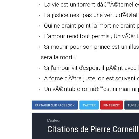
La vie est un torrent dâ€™Ã©ternelle
La justice n'est pas une vertu d'Ã©tat.
Qui ne craint point la mort ne craint
L'amour rend tout permis ; Un vÃ©ri
Si mourir pour son prince est un illu
sera la mort !
Si l'amour vit d'espoir, il pÃ©rit avec 
A force d'Ãªtre juste, on est souvent
Un vÃ©ritable roi nâ€™est ni mari ni 
PARTAGER SUR FACEBOOK
TWITTER
PINTEREST
TUMBL
L'auteur
Citations de Pierre Corneil