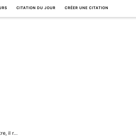
URS
CITATION DU JOUR
CRÉER UNE CITATION
Le temps est un grand maÃ®tre, il rÃ¨gle bien des choses.