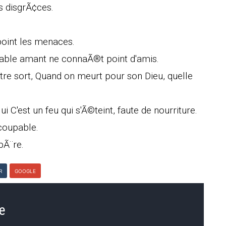
s disgrÃ¢ces.
 point les menaces.
table amant ne connaÃ®t point d'amis.
stre sort, Quand on meurt pour son Dieu, quelle
lui C'est un feu qui s'Ã©teint, faute de nourriture.
 coupable.
pÃ¨re.
R
GOOGLE
le