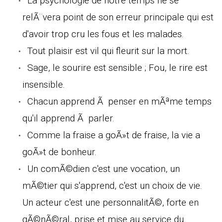
La psychologie de notre temps ne se
relÃ¨vera point de son erreur principale qui est
d'avoir trop cru les fous et les malades.
Tout plaisir est vil qui fleurit sur la mort.
Sage, le sourire est sensible ; Fou, le rire est
insensible.
Chacun apprend Ã penser en mÃªme temps
qu'il apprend Ã parler.
Comme la fraise a goÃ»t de fraise, la vie a
goÃ»t de bonheur.
Un comÃ©dien c'est une vocation, un
mÃ©tier qui s'apprend, c'est un choix de vie.
Un acteur c'est une personnalitÃ©, forte en
gÃ©nÃ©ral, prise et mise au service du