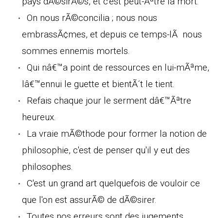
pays dÃ©sirÃ©s, et c'est peut-Ãªtre la mort.
On nous rÃ©concilia ; nous nous
embrassÃ¢mes, et depuis ce temps-lÃ nous
sommes ennemis mortels.
Qui nâ€™a point de ressources en lui-mÃªme,
lâ€™ennui le guette et bientÃ´t le tient.
Refais chaque jour le serment dâ€™Ãªtre
heureux.
La vraie mÃ©thode pour former la notion de
philosophie, c'est de penser qu'il y eut des
philosophes.
C'est un grand art quelquefois de vouloir ce
que l'on est assurÃ© de dÃ©sirer.
Toutes nos erreurs sont des jugements