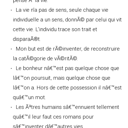
pense Ã la vie.
La vie n'a pas de sens, seule chaque vie
individuelle a un sens, donnÃ© par celui qui vit
cette vie. L'individu trace son trait et
disparaÃ®t.
Mon but est de rÃ©inventer, de reconstruire
la catÃ©gorie de vÃ©ritÃ©.
Le bonheur nâ€™est pas quelque chose que
lâ€™on poursuit, mais quelque chose que
lâ€™on a. Hors de cette possession il nâ€™est
quâ€™un mot.
Les Ãªtres humains sâ€™ennuient tellement
quâ€™il leur faut ces romans pour
sâ€™inventer dâ€™autres vies.