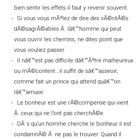
bien sentir les effets il faut y revenir souvent.
Si vous vous mÃªlez de dire des vÃ©ritÃ©s
dÃ©sagrÃ©ables Ã lâ€™homme qui peut
vous ouvrir les chemins, ne dites point que
vous vouliez passer.
Il nâ€™est pas difficile dâ€™Ãªtre malheureux
ou mÃ©content ; il suffit de sâ€™asseoir,
comme fait un prince qui attend quâ€™on
lâ€™amuse.
Le bonheur est une rÃ©compense qui vient
Ã ceux qui ne l'ont pas cherchÃ©e.
DÃ¨s qu'un homme cherche le bonheur il est
condamnÃ© Ã ne pas le trouver. Quand il