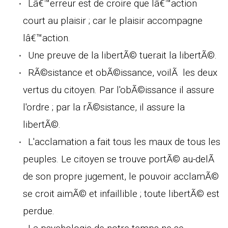
Lâ€™erreur est de croire que lâ€™action
court au plaisir ; car le plaisir accompagne
lâ€™action.
Une preuve de la libertÃ© tuerait la libertÃ©.
RÃ©sistance et obÃ©issance, voilÃ les deux
vertus du citoyen. Par l'obÃ©issance il assure
l'ordre ; par la rÃ©sistance, il assure la
libertÃ©.
L'acclamation a fait tous les maux de tous les
peuples. Le citoyen se trouve portÃ© au-delÃ
de son propre jugement, le pouvoir acclamÃ©
se croit aimÃ© et infaillible ; toute libertÃ© est
perdue.