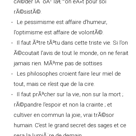
cÃ©der lÃ oÃ¹ lâ€™on eÃ»t pour soi
rÃ©sistÃ©.
Le pessimisme est affaire d'humeur,
l'optimisme est affaire de volontÃ©.
Il faut Ãªtre tÃªtu dans cette triste vie. Si l'on
Ã©coutait l'avis de tout le monde, on ne ferait
jamais rien. MÃªme pas de sottises
Les philosophes croient faire leur miel de
tout, mais ce n'est que de la cire.
Il faut prÃªcher sur la vie, non sur la mort ;
rÃ©pandre l'espoir et non la crainte ; et
cultiver en commun la joie, vrai trÃ©sor
humain. C'est le grand secret des sages et ce
sera la lumiÃ¨re de demain.