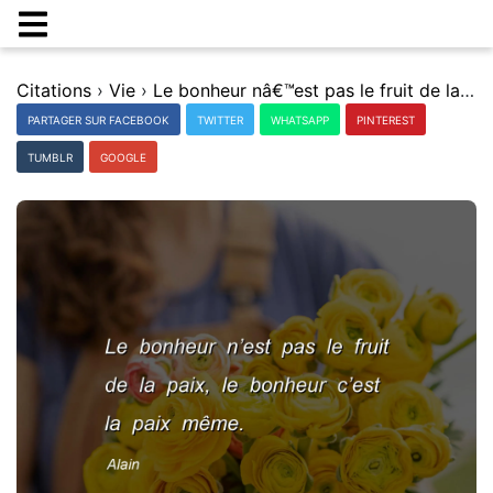
Citations
›
Vie
›
Le bonheur nâ€™est pas le fruit de la paix, le bonheur câ€™est la paix mÃªme.
PARTAGER SUR FACEBOOK
TWITTER
WHATSAPP
PINTEREST
TUMBLR
GOOGLE