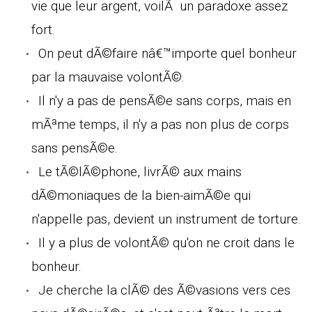
vie que leur argent, voilÃ un paradoxe assez
fort.
On peut dÃ©faire nâ€™importe quel bonheur
par la mauvaise volontÃ©.
Il n'y a pas de pensÃ©e sans corps, mais en
mÃªme temps, il n'y a pas non plus de corps
sans pensÃ©e.
Le tÃ©lÃ©phone, livrÃ© aux mains
dÃ©moniaques de la bien-aimÃ©e qui
n'appelle pas, devient un instrument de torture.
Il y a plus de volontÃ© qu'on ne croit dans le
bonheur.
Je cherche la clÃ© des Ã©vasions vers ces