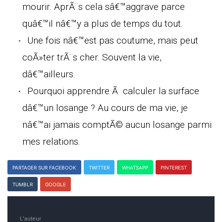
mourir. AprÃ¨s cela sâ€™aggrave parce
quâ€™il nâ€™y a plus de temps du tout.
Une fois nâ€™est pas coutume, mais peut
coÃ»ter trÃ¨s cher. Souvent la vie,
dâ€™ailleurs.
Pourquoi apprendre Ã calculer la surface
dâ€™un losange ? Au cours de ma vie, je
nâ€™ai jamais comptÃ© aucun losange parmi
mes relations.
PARTAGER SUR FACEBOOK
TWITTER
WHATSAPP
PINTEREST
TUMBLR
GOOGLE
L'auteur