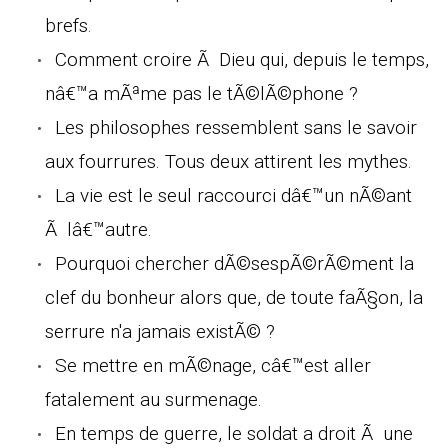
brefs.
Comment croire Ã Dieu qui, depuis le temps,
nâ€™a mÃªme pas le tÃ©lÃ©phone ?
Les philosophes ressemblent sans le savoir
aux fourrures. Tous deux attirent les mythes.
La vie est le seul raccourci dâ€™un nÃ©ant
Ã lâ€™autre.
Pourquoi chercher dÃ©sespÃ©rÃ©ment la
clef du bonheur alors que, de toute faÃ§on, la
serrure n'a jamais existÃ© ?
Se mettre en mÃ©nage, câ€™est aller
fatalement au surmenage.
En temps de guerre, le soldat a droit Ã une