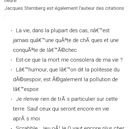
heure.".
Jacques Sternberg est également l'auteur des citations
:
La vie, dans la plupart des cas, nâ€™est
jamais quâ€™une quÃªte de chÃ¨ques et une
conquÃªte de lâ€™Ã©chec.
Est-ce que la mort me consolera de ma vie ?
Lâ€™humour, que lâ€™on dit la politesse du
dÃ©sespoir, est Ã©galement la pollution de
lâ€™espoir.
Je n'envie rien de trÃ¨s particulier sur cette
terre. Sauf ceux qui seront encore en vie
aprÃ¨s moi.
Scrabble : Jeu oÃ¹ le Q vaut encore plus cher