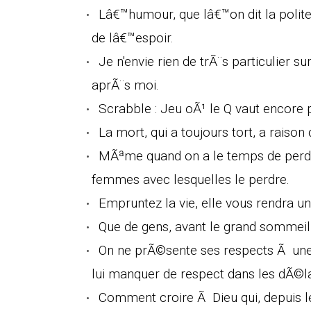
Lâ€™humour, que lâ€™on dit la polit
de lâ€™espoir.
Je n'envie rien de trÃ¨s particulier s
aprÃ¨s moi.
Scrabble : Jeu oÃ¹ le Q vaut encore p
La mort, qui a toujours tort, a raison
MÃªme quand on a le temps de perdre
femmes avec lesquelles le perdre.
Empruntez la vie, elle vous rendra un
Que de gens, avant le grand sommeil
On ne prÃ©sente ses respects Ã une
lui manquer de respect dans les dÃ©lai
Comment croire Ã Dieu qui, depuis