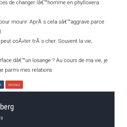
ances de changer lâ€™homme en phylloxera
s pour mourir. AprÃ¨s cela sâ€™aggrave parce
.
eut coÃ»ter trÃ¨s cher. Souvent la vie,
rface dâ€™un losange ? Au cours de ma vie, je
 parmi mes relations.
R
GOOGLE
nberg
rg