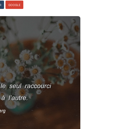
R
GOOGLE