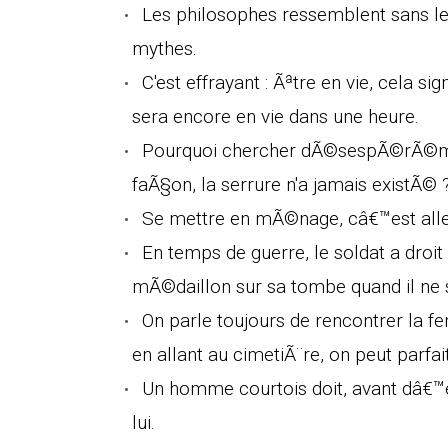
Les philosophes ressemblent sans le 
mythes.
C'est effrayant : Ãªtre en vie, cela s
sera encore en vie dans une heure.
Pourquoi chercher dÃ©sespÃ©rÃ©ment
faÃ§on, la serrure n'a jamais existÃ© 
Se mettre en mÃ©nage, câ€™est alle
En temps de guerre, le soldat a droit
mÃ©daillon sur sa tombe quand il ne s'
On parle toujours de rencontrer la f
en allant au cimetiÃ¨re, on peut parf
Un homme courtois doit, avant dâ€™e
lui.