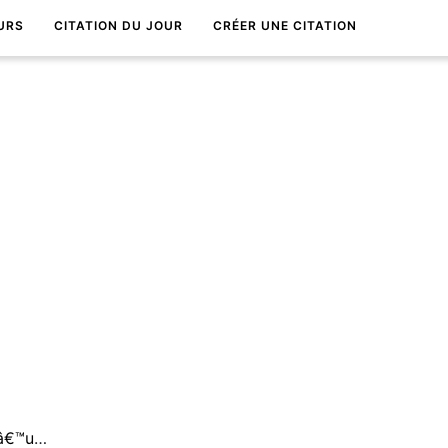
URS
CITATION DU JOUR
CRÉER UNE CITATION
La vie est le seul raccourci dâ€™un nÃ©ant Ã lâ€™autre.