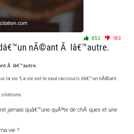
852
183
ci dâ€™un nÃ©ant Ã lâ€™autre.
ant Ã lâ€™autre.
ur la vie "La vie est le seul raccourci dâ€™un nÃ©ant
citations :
€™est jamais quâ€™une quÃªte de chÃ¨ques et une
ma vie ?