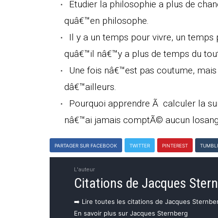
Etudier la philosophie a plus de ch
quâ€™en philosophe.
Il y a un temps pour vivre, un temp
quâ€™il nâ€™y a plus de temps du tout
Une fois nâ€™est pas coutume, mais p
dâ€™ailleurs.
Pourquoi apprendre Ã calculer la su
nâ€™ai jamais comptÃ© aucun losange
PARTAGER SUR FACEBOOK
TWITTER
PINTEREST
TUMBL
L'auteur
Citations de Jacques Ster
➡️ Lire toutes les citations de Jacques Sternbe
En savoir plus sur Jacques Sternberg