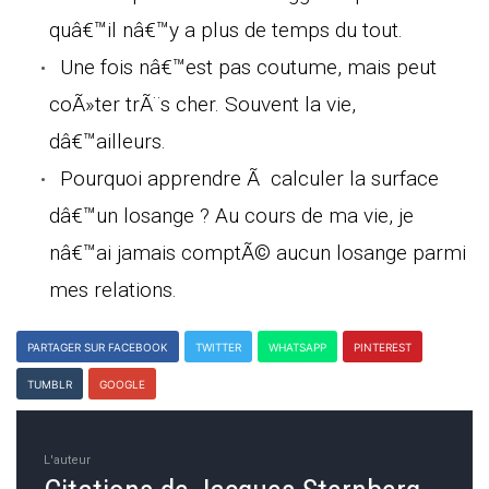
quâ€™il nâ€™y a plus de temps du tout.
Une fois nâ€™est pas coutume, mais peut
coÃ»ter trÃ¨s cher. Souvent la vie,
dâ€™ailleurs.
Pourquoi apprendre Ã calculer la surface
dâ€™un losange ? Au cours de ma vie, je
nâ€™ai jamais comptÃ© aucun losange parmi
mes relations.
PARTAGER SUR FACEBOOK
TWITTER
WHATSAPP
PINTEREST
TUMBLR
GOOGLE
L'auteur