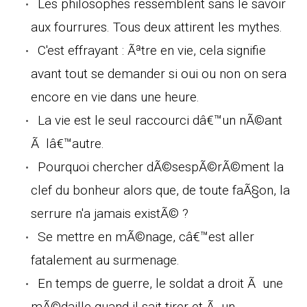
Les philosophes ressemblent sans le savoir
aux fourrures. Tous deux attirent les mythes.
C'est effrayant : Ãªtre en vie, cela signifie
avant tout se demander si oui ou non on sera
encore en vie dans une heure.
La vie est le seul raccourci dâ€™un nÃ©ant
Ã lâ€™autre.
Pourquoi chercher dÃ©sespÃ©rÃ©ment la
clef du bonheur alors que, de toute faÃ§on, la
serrure n'a jamais existÃ© ?
Se mettre en mÃ©nage, câ€™est aller
fatalement au surmenage.
En temps de guerre, le soldat a droit Ã une
mÃ©daille quand il sait tirer et Ã un