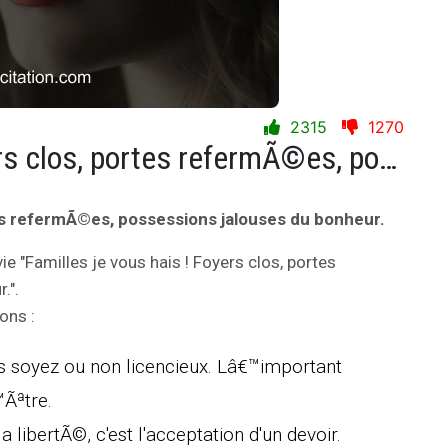
2315
1270
Familles je vous hais ! Foyers clos, portes refermÃ©es, possessions jalouses du bonheur.
tes refermÃ©es, possessions jalouses du bonheur.
vie "Familles je vous hais ! Foyers clos, portes
.".
ons :
 soyez ou non licencieux. Lâ€™important
™Ãªtre.
 libertÃ©, c'est l'acceptation d'un devoir.