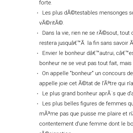
forte.
Les plus dÃ©testables mensonges son
vÃ©ritÃ©.
Dans la vie, rien ne se rÃ©sout, tout
restera jusquâ€™Ã la fin sans savoir Ã
Envier le bonheur dâ€™autrui, câ€™est
bonheur ne se veut pas tout fait, mais
On appelle "bonheur" un concours de 
appelle joie cet Ã©tat de l'Ãªtre qui n'
Le plus grand bonheur aprÃ¨s que d'a
Les plus belles figures de femmes qu
mÃªme pas que puisse me plaire et n'Ã
contentement d'une femme dont le bo