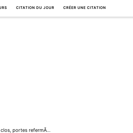
URS
CITATION DU JOUR
CRÉER UNE CITATION
Familles je vous hais ! Foyers clos, portes refermÃ©es, possessions jalouses du bonheur.