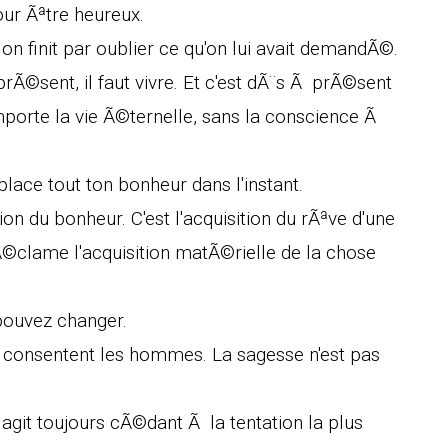
ur Ãªtre heureux.
 finit par oublier ce qu'on lui avait demandÃ©.
rÃ©sent, il faut vivre. Et c'est dÃ¨s Ã prÃ©sent
'importe la vie Ã©ternelle, sans la conscience Ã
lace tout ton bonheur dans l'instant.
tion du bonheur. C'est l'acquisition du rÃªve d'une
Ã©clame l'acquisition matÃ©rielle de la chose
pouvez changer.
la consentent les hommes. La sagesse n'est pas
agit toujours cÃ©dant Ã la tentation la plus