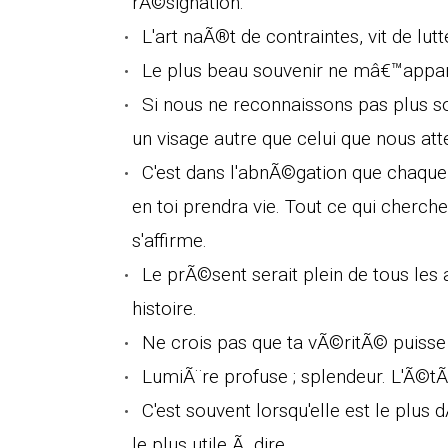
rÃ©signation.
L'art naÃ®t de contraintes, vit de lut
Le plus beau souvenir ne mâ€™app
Si nous ne reconnaissons pas plus so
un visage autre que celui que nous att
C'est dans l'abnÃ©gation que chaque 
en toi prendra vie. Tout ce qui cherche
s'affirme.
Le prÃ©sent serait plein de tous les
histoire.
Ne crois pas que ta vÃ©ritÃ© puisse
LumiÃ¨re profuse ; splendeur. L'Ã©t
C'est souvent lorsqu'elle est le pl
le plus utile Ã dire.