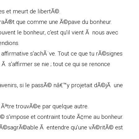
tes et meurt de libertÃ©.
araÃ®t que comme une Ã©pave du bonheur.
uvent le bonheur, c'est qu'il vient Ã nous avec
endions.
affirmative s'achÃ¨ve. Tout ce que tu rÃ©signes
 Ã s'affirmer se nie ; tout ce qui se renonce
 avenirs, si le passÃ© nâ€™y projetait dÃ©jÃ une
 Ãªtre trouvÃ©e par quelque autre.
Ã© s'impose et contraint toute Ã¢me au bonheur.
us dÃ©sagrÃ©able Ã entendre qu'une vÃ©ritÃ© est