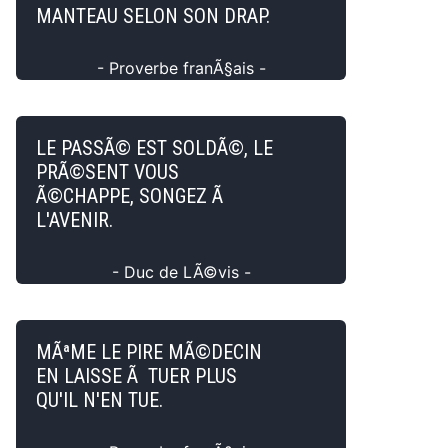
MANTEAU SELON SON DRAP.
- Proverbe franÃ§ais -
LE PASSÃ© EST SOLDÃ©, LE
PRÃ©SENT VOUS
Ã©CHAPPE, SONGEZ Ã
L'AVENIR.
- Duc de LÃ©vis -
MÃªME LE PIRE MÃ©DECIN
EN LAISSE Ã TUER PLUS
QU'IL N'EN TUE.