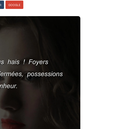
R
GOOGLE