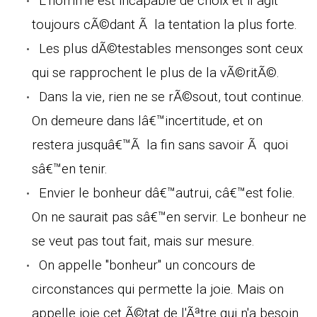
L'homme est incapable de choix et il agit
toujours cÃ©dant Ã la tentation la plus forte.
Les plus dÃ©testables mensonges sont ceux
qui se rapprochent le plus de la vÃ©ritÃ©.
Dans la vie, rien ne se rÃ©sout, tout continue.
On demeure dans lâ€™incertitude, et on
restera jusquâ€™Ã la fin sans savoir Ã quoi
sâ€™en tenir.
Envier le bonheur dâ€™autrui, câ€™est folie.
On ne saurait pas sâ€™en servir. Le bonheur ne
se veut pas tout fait, mais sur mesure.
On appelle "bonheur" un concours de
circonstances qui permette la joie. Mais on
appelle joie cet Ã©tat de l'Ãªtre qui n'a besoin