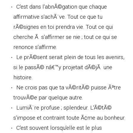
C'est dans l'abnÃ©gation que chaque
affirmative s'achÃ¨ve. Tout ce que tu
rÃ©signes en toi prendra vie. Tout ce qui
cherche Ã s'affirmer se nie ; tout ce qui se
renonce s'affirme.
Le prÃ©sent serait plein de tous les avenirs,
si le passÃ© nâ€™y projetait dÃ©jÃ une
histoire.
Ne crois pas que ta vÃ©ritÃ© puisse Ãªtre
trouvÃ©e par quelque autre.
LumiÃ¨re profuse ; splendeur. L'Ã©tÃ©
s'impose et contraint toute Ã¢me au bonheur.
C'est souvent lorsqu'elle est le plus