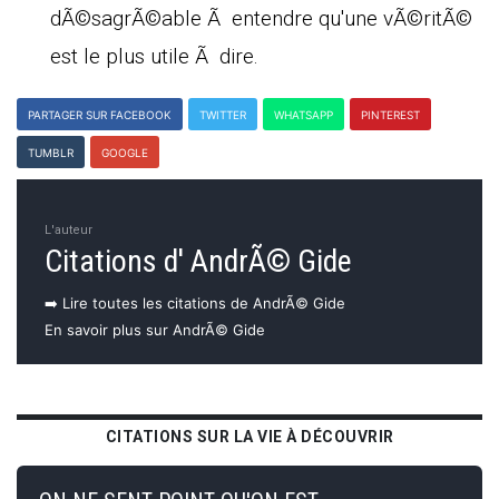
dÃ©sagrÃ©able Ã entendre qu'une vÃ©ritÃ©
est le plus utile Ã dire.
PARTAGER SUR FACEBOOK
TWITTER
WHATSAPP
PINTEREST
TUMBLR
GOOGLE
L'auteur
Citations d' AndrÃ© Gide
➡️ Lire toutes les citations de AndrÃ© Gide
En savoir plus sur AndrÃ© Gide
CITATIONS SUR LA VIE À DÉCOUVRIR