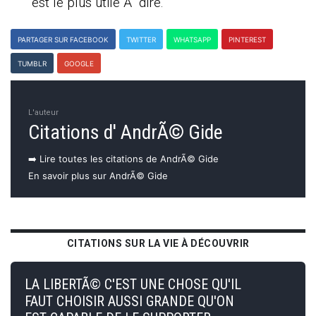
est le plus utile Ã dire.
PARTAGER SUR FACEBOOK
TWITTER
WHATSAPP
PINTEREST
TUMBLR
GOOGLE
L'auteur
Citations d' AndrÃ© Gide
➡️ Lire toutes les citations de AndrÃ© Gide
En savoir plus sur AndrÃ© Gide
CITATIONS SUR LA VIE À DÉCOUVRIR
LA LIBERTÃ© C'EST UNE CHOSE QU'IL
FAUT CHOISIR AUSSI GRANDE QU'ON