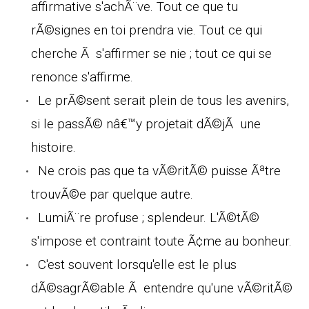
affirmative s'achÃ¨ve. Tout ce que tu
rÃ©signes en toi prendra vie. Tout ce qui
cherche Ã s'affirmer se nie ; tout ce qui se
renonce s'affirme.
Le prÃ©sent serait plein de tous les avenirs,
si le passÃ© nâ€™y projetait dÃ©jÃ une
histoire.
Ne crois pas que ta vÃ©ritÃ© puisse Ãªtre
trouvÃ©e par quelque autre.
LumiÃ¨re profuse ; splendeur. L'Ã©tÃ©
s'impose et contraint toute Ã¢me au bonheur.
C'est souvent lorsqu'elle est le plus
dÃ©sagrÃ©able Ã entendre qu'une vÃ©ritÃ©