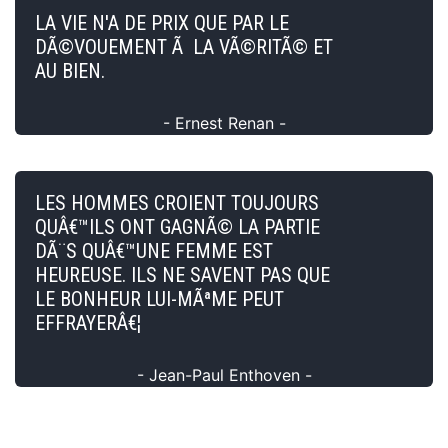
LA VIE N'A DE PRIX QUE PAR LE
DÃ©VOUEMENT Ã LA VÃ©RITÃ© ET
AU BIEN.
- Ernest Renan -
LES HOMMES CROIENT TOUJOURS
QUÂ€™ILS ONT GAGNÃ© LA PARTIE
DÃ¨S QUÂ€™UNE FEMME EST
HEUREUSE. ILS NE SAVENT PAS QUE
LE BONHEUR LUI-MÃªME PEUT
EFFRAYERÂ€¦
- Jean-Paul Enthoven -