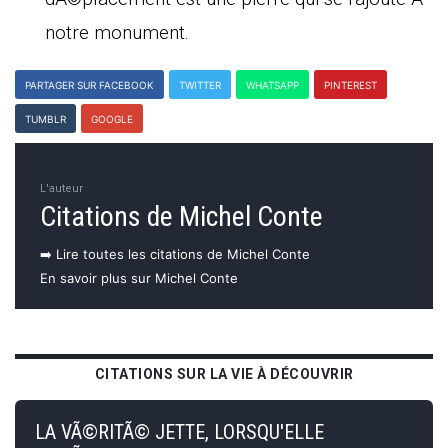
notre monument.
PARTAGER SUR FACEBOOK
TWITTER
WHATSAPP
PINTEREST
TUMBLR
GOOGLE
L'auteur
Citations de Michel Conte
➡️ Lire toutes les citations de Michel Conte
En savoir plus sur Michel Conte
CITATIONS SUR LA VIE À DÉCOUVRIR
LA VÃ©RITÃ© JETTE, LORSQU'ELLE