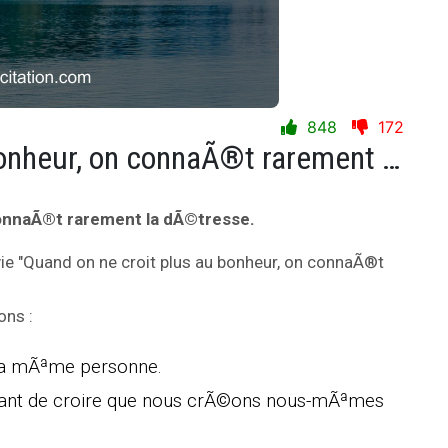
848
172
Quand on ne croit plus au bonheur, on connaÃ®t rarement la dÃ©tresse.
connaÃ®t rarement la dÃ©tresse.
vie "Quand on ne croit plus au bonheur, on connaÃ®t
ons :
e la mÃªme personne.
portant de croire que nous crÃ©ons nous-mÃªmes