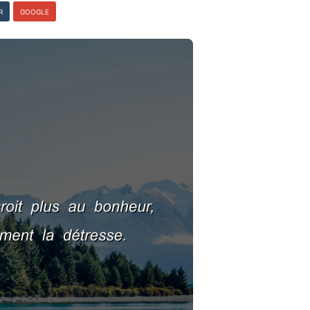
R
GOOGLE