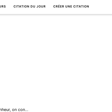
URS
CITATION DU JOUR
CRÉER UNE CITATION
Quand on ne croit plus au bonheur, on connaÃ®t rarement la dÃ©tresse.