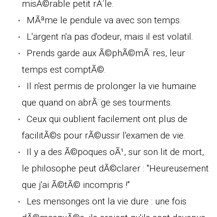
misÃ©rable petit rÃ´le.
MÃªme le pendule va avec son temps.
L'argent n'a pas d'odeur, mais il est volatil.
Prends garde aux Ã©phÃ©mÃ¨res, leur
temps est comptÃ©.
Il n'est permis de prolonger la vie humaine
que quand on abrÃ¨ge ses tourments.
Ceux qui oublient facilement ont plus de
facilitÃ©s pour rÃ©ussir l'examen de vie.
Il y a des Ã©poques oÃ¹, sur son lit de mort,
le philosophe peut dÃ©clarer : "Heureusement
que j'ai Ã©tÃ© incompris !"
Les mensonges ont la vie dure : une fois