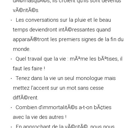
dÃ©masquÃ©s, ils croient qu'ils sont devenus
vÃ©ritÃ©s.
Les conversations sur la pluie et le beau
temps deviendront intÃ©ressantes quand
apparaÃ®tront les premiers signes de la fin du
monde.
Quel travail que la vie : mÃªme les bÃªtises, il
faut les faire !
Tenez dans la vie un seul monologue mais
mettez l'accent sur un mot sans cesse
diffÃ©rent.
Combien d'immortalitÃ©s a-t-on bÃ¢ties
avec la vie des autres !
En approchant de la vÃ©ritÃ©, nous nous