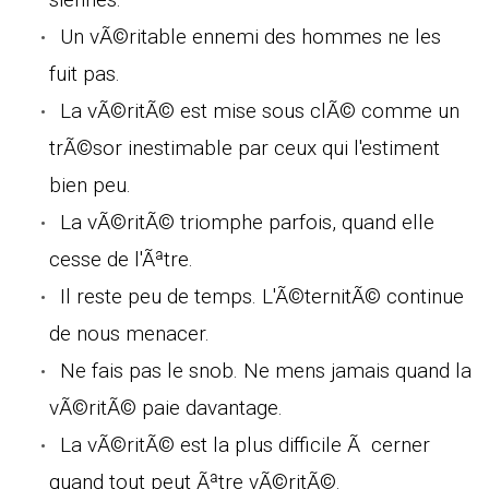
Un vÃ©ritable ennemi des hommes ne les
fuit pas.
La vÃ©ritÃ© est mise sous clÃ© comme un
trÃ©sor inestimable par ceux qui l'estiment
bien peu.
La vÃ©ritÃ© triomphe parfois, quand elle
cesse de l'Ãªtre.
Il reste peu de temps. L'Ã©ternitÃ© continue
de nous menacer.
Ne fais pas le snob. Ne mens jamais quand la
vÃ©ritÃ© paie davantage.
La vÃ©ritÃ© est la plus difficile Ã cerner
quand tout peut Ãªtre vÃ©ritÃ©.