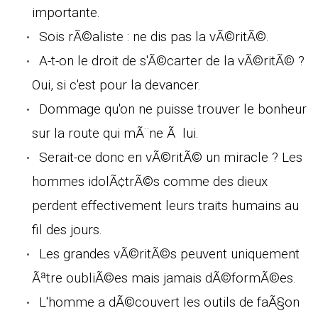
importante.
Sois rÃ©aliste : ne dis pas la vÃ©ritÃ©.
A-t-on le droit de s'Ã©carter de la vÃ©ritÃ© ?
Oui, si c'est pour la devancer.
Dommage qu'on ne puisse trouver le bonheur
sur la route qui mÃ¨ne Ã lui.
Serait-ce donc en vÃ©ritÃ© un miracle ? Les
hommes idolÃ¢trÃ©s comme des dieux
perdent effectivement leurs traits humains au
fil des jours.
Les grandes vÃ©ritÃ©s peuvent uniquement
Ãªtre oubliÃ©es mais jamais dÃ©formÃ©es.
L'homme a dÃ©couvert les outils de faÃ§on