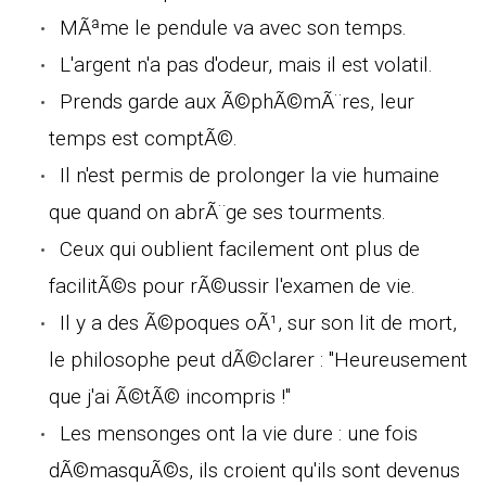
MÃªme le pendule va avec son temps.
L'argent n'a pas d'odeur, mais il est volatil.
Prends garde aux Ã©phÃ©mÃ¨res, leur
temps est comptÃ©.
Il n'est permis de prolonger la vie humaine
que quand on abrÃ¨ge ses tourments.
Ceux qui oublient facilement ont plus de
facilitÃ©s pour rÃ©ussir l'examen de vie.
Il y a des Ã©poques oÃ¹, sur son lit de mort,
le philosophe peut dÃ©clarer : "Heureusement
que j'ai Ã©tÃ© incompris !"
Les mensonges ont la vie dure : une fois
dÃ©masquÃ©s, ils croient qu'ils sont devenus