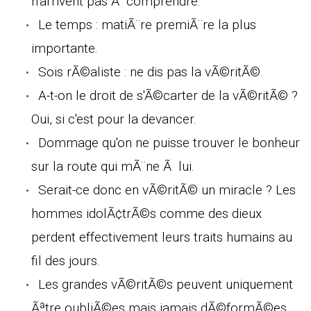
n'arrivent pas Ã comprendre.
Le temps : matiÃ¨re premiÃ¨re la plus
importante.
Sois rÃ©aliste : ne dis pas la vÃ©ritÃ©.
A-t-on le droit de s'Ã©carter de la vÃ©ritÃ© ?
Oui, si c'est pour la devancer.
Dommage qu'on ne puisse trouver le bonheur
sur la route qui mÃ¨ne Ã lui.
Serait-ce donc en vÃ©ritÃ© un miracle ? Les
hommes idolÃ¢trÃ©s comme des dieux
perdent effectivement leurs traits humains au
fil des jours.
Les grandes vÃ©ritÃ©s peuvent uniquement
Ãªtre oubliÃ©es mais jamais dÃ©formÃ©es.