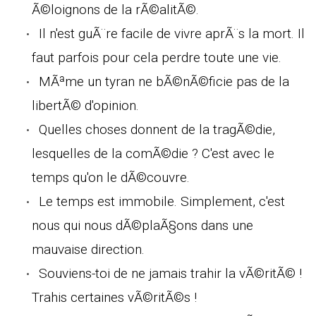
Ã©loignons de la rÃ©alitÃ©.
Il n'est guÃ¨re facile de vivre aprÃ¨s la mort. Il
faut parfois pour cela perdre toute une vie.
MÃªme un tyran ne bÃ©nÃ©ficie pas de la
libertÃ© d'opinion.
Quelles choses donnent de la tragÃ©die,
lesquelles de la comÃ©die ? C'est avec le
temps qu'on le dÃ©couvre.
Le temps est immobile. Simplement, c'est
nous qui nous dÃ©plaÃ§ons dans une
mauvaise direction.
Souviens-toi de ne jamais trahir la vÃ©ritÃ© !
Trahis certaines vÃ©ritÃ©s !