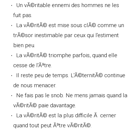
Un vÃ©ritable ennemi des hommes ne les
fuit pas.
La vÃ©ritÃ© est mise sous clÃ© comme un
trÃ©sor inestimable par ceux qui l'estiment
bien peu.
La vÃ©ritÃ© triomphe parfois, quand elle
cesse de l'Ãªtre.
Il reste peu de temps. L'Ã©ternitÃ© continue
de nous menacer.
Ne fais pas le snob. Ne mens jamais quand la
vÃ©ritÃ© paie davantage.
La vÃ©ritÃ© est la plus difficile Ã cerner
quand tout peut Ãªtre vÃ©ritÃ©.