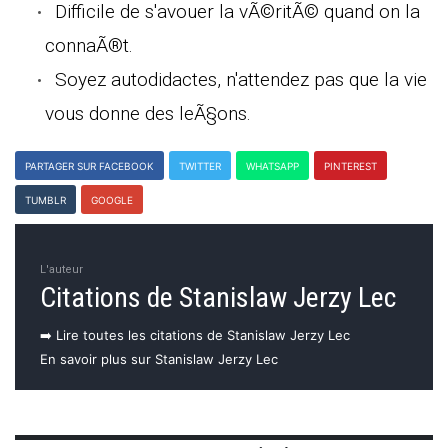
Difficile de s'avouer la vÃ©ritÃ© quand on la
connaÃ®t.
Soyez autodidactes, n'attendez pas que la vie
vous donne des leÃ§ons.
PARTAGER SUR FACEBOOK
TWITTER
WHATSAPP
PINTEREST
TUMBLR
GOOGLE
L'auteur
Citations de Stanislaw Jerzy Lec
➡️ Lire toutes les citations de Stanislaw Jerzy Lec
En savoir plus sur Stanislaw Jerzy Lec