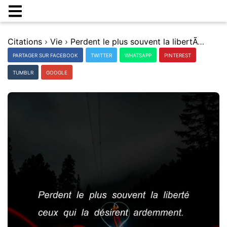
Citations
›
Vie
›
Perdent le plus souvent la libertÃ© ceux qui la dÃ©sirent ardemment.
PARTAGER SUR FACEBOOK
TWITTER
WHATSAPP
PINTEREST
TUMBLR
GOOGLE