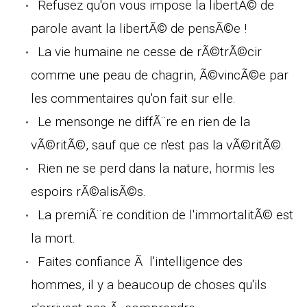
Refusez qu'on vous impose la libertÃ© de
parole avant la libertÃ© de pensÃ©e !
La vie humaine ne cesse de rÃ©trÃ©cir
comme une peau de chagrin, Ã©vincÃ©e par
les commentaires qu'on fait sur elle.
Le mensonge ne diffÃ¨re en rien de la
vÃ©ritÃ©, sauf que ce n'est pas la vÃ©ritÃ©.
Rien ne se perd dans la nature, hormis les
espoirs rÃ©alisÃ©s.
La premiÃ¨re condition de l'immortalitÃ© est
la mort.
Faites confiance Ã l'intelligence des
hommes, il y a beaucoup de choses qu'ils