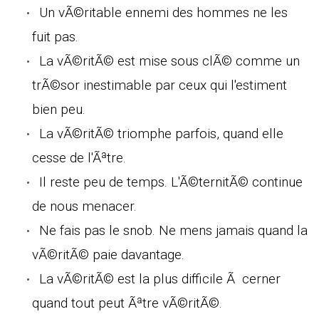
Un vÃ©ritable ennemi des hommes ne les
fuit pas.
La vÃ©ritÃ© est mise sous clÃ© comme un
trÃ©sor inestimable par ceux qui l'estiment
bien peu.
La vÃ©ritÃ© triomphe parfois, quand elle
cesse de l'Ãªtre.
Il reste peu de temps. L'Ã©ternitÃ© continue
de nous menacer.
Ne fais pas le snob. Ne mens jamais quand la
vÃ©ritÃ© paie davantage.
La vÃ©ritÃ© est la plus difficile Ã cerner
quand tout peut Ãªtre vÃ©ritÃ©.