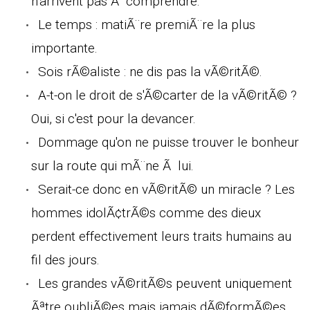
n'arrivent pas Ã comprendre.
Le temps : matiÃ¨re premiÃ¨re la plus
importante.
Sois rÃ©aliste : ne dis pas la vÃ©ritÃ©.
A-t-on le droit de s'Ã©carter de la vÃ©ritÃ© ?
Oui, si c'est pour la devancer.
Dommage qu'on ne puisse trouver le bonheur
sur la route qui mÃ¨ne Ã lui.
Serait-ce donc en vÃ©ritÃ© un miracle ? Les
hommes idolÃ¢trÃ©s comme des dieux
perdent effectivement leurs traits humains au
fil des jours.
Les grandes vÃ©ritÃ©s peuvent uniquement
Ãªtre oubliÃ©es mais jamais dÃ©formÃ©es.