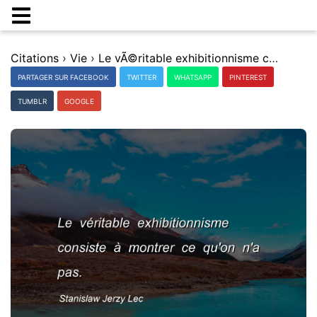
Citations
›
Vie
›
Le vÃ©ritable exhibitionnisme consiste Ã montrer ce qu'on n'a pas.
PARTAGER SUR FACEBOOK
TWITTER
WHATSAPP
PINTEREST
TUMBLR
GOOGLE