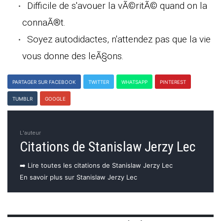
Difficile de s'avouer la vÃ©ritÃ© quand on la
connaÃ®t.
Soyez autodidactes, n'attendez pas que la vie
vous donne des leÃ§ons.
PARTAGER SUR FACEBOOK
TWITTER
WHATSAPP
PINTEREST
TUMBLR
GOOGLE
L'auteur
Citations de Stanislaw Jerzy Lec
➡️ Lire toutes les citations de Stanislaw Jerzy Lec
En savoir plus sur Stanislaw Jerzy Lec