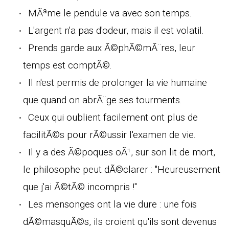
MÃªme le pendule va avec son temps.
L'argent n'a pas d'odeur, mais il est volatil.
Prends garde aux Ã©phÃ©mÃ¨res, leur
temps est comptÃ©.
Il n'est permis de prolonger la vie humaine
que quand on abrÃ¨ge ses tourments.
Ceux qui oublient facilement ont plus de
facilitÃ©s pour rÃ©ussir l'examen de vie.
Il y a des Ã©poques oÃ¹, sur son lit de mort,
le philosophe peut dÃ©clarer : "Heureusement
que j'ai Ã©tÃ© incompris !"
Les mensonges ont la vie dure : une fois
dÃ©masquÃ©s, ils croient qu'ils sont devenus