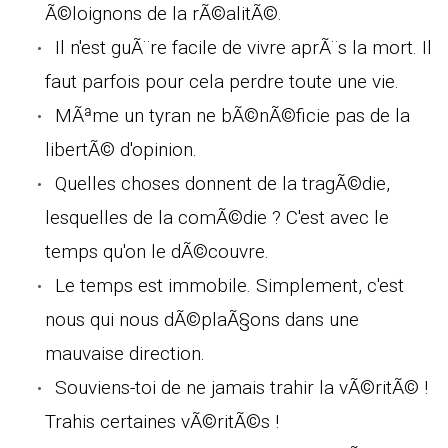
Ã©loignons de la rÃ©alitÃ©.
Il n'est guÃ¨re facile de vivre aprÃ¨s la mort. Il
faut parfois pour cela perdre toute une vie.
MÃªme un tyran ne bÃ©nÃ©ficie pas de la
libertÃ© d'opinion.
Quelles choses donnent de la tragÃ©die,
lesquelles de la comÃ©die ? C'est avec le
temps qu'on le dÃ©couvre.
Le temps est immobile. Simplement, c'est
nous qui nous dÃ©plaÃ§ons dans une
mauvaise direction.
Souviens-toi de ne jamais trahir la vÃ©ritÃ© !
Trahis certaines vÃ©ritÃ©s !