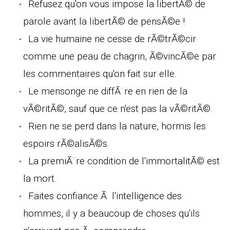
Refusez qu'on vous impose la libertÃ© de
parole avant la libertÃ© de pensÃ©e !
La vie humaine ne cesse de rÃ©trÃ©cir
comme une peau de chagrin, Ã©vincÃ©e par
les commentaires qu'on fait sur elle.
Le mensonge ne diffÃ¨re en rien de la
vÃ©ritÃ©, sauf que ce n'est pas la vÃ©ritÃ©.
Rien ne se perd dans la nature, hormis les
espoirs rÃ©alisÃ©s.
La premiÃ¨re condition de l'immortalitÃ© est
la mort.
Faites confiance Ã l'intelligence des
hommes, il y a beaucoup de choses qu'ils