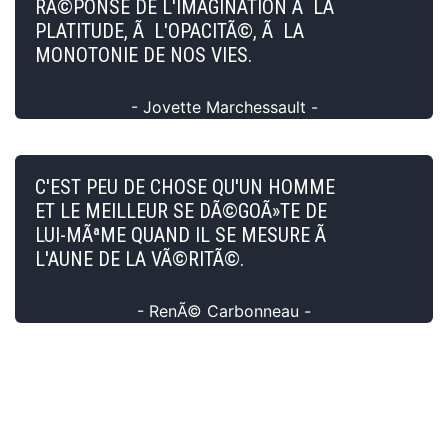
RÃ©PONSE DE L'IMAGINATION Ã LA
PLATITUDE, Ã L'OPACITÃ©, Ã LA
MONOTONIE DE NOS VIES.
- Jovette Marchessault -
C'EST PEU DE CHOSE QU'UN HOMME
ET LE MEILLEUR SE DÃ©GOÃ»TE DE
LUI-MÃªME QUAND IL SE MESURE Ã
L'AUNE DE LA VÃ©RITÃ©.
- RenÃ© Carbonneau -