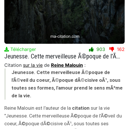
Télécharger
903
162
Jeunesse. Cette merveilleuse Ã©poque de l'Ã©veil du coeur, Ã©poque dÃ©cisive oÃ¹, sous toutes ses formes, l'amour prend le sens mÃªme de la vie.
Citation
sur la vie
de
Reine Malouin
:
Jeunesse. Cette merveilleuse Ã©poque de
l'Ã©veil du coeur, Ã©poque dÃ©cisive oÃ¹, sous
toutes ses formes, l'amour prend le sens mÃªme
de la vie.
Reine Malouin est l'auteur de la
citation
sur la vie
"Jeunesse. Cette merveilleuse Ã©poque de l'Ã©veil du
coeur, Ã©poque dÃ©cisive oÃ¹, sous toutes ses