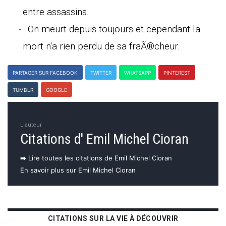
entre assassins.
On meurt depuis toujours et cependant la
mort n'a rien perdu de sa fraÃ®cheur.
PARTAGER SUR FACEBOOK
TWITTER
WHATSAPP
PINTEREST
TUMBLR
GOOGLE
L'auteur
Citations d' Emil Michel Cioran
➡️ Lire toutes les citations de Emil Michel Cioran
En savoir plus sur Emil Michel Cioran
CITATIONS SUR LA VIE À DÉCOUVRIR