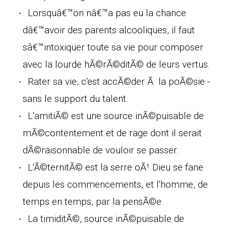
Lorsquâ€™on nâ€™a pas eu la chance
dâ€™avoir des parents alcooliques, il faut
sâ€™intoxiquer toute sa vie pour composer
avec la lourde hÃ©rÃ©ditÃ© de leurs vertus.
Rater sa vie, c'est accÃ©der Ã la poÃ©sie -
sans le support du talent.
L'amitiÃ© est une source inÃ©puisable de
mÃ©contentement et de rage dont il serait
dÃ©raisonnable de vouloir se passer.
L'Ã©ternitÃ© est la serre oÃ¹ Dieu se fane
depuis les commencements, et l'homme, de
temps en temps, par la pensÃ©e.
La timiditÃ©, source inÃ©puisable de