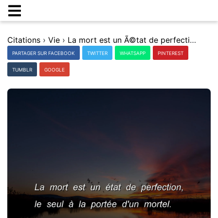
Citations
›
Vie
›
La mort est un Ã©tat de perfection, le seul Ã la portÃ©e d'un mortel.
PARTAGER SUR FACEBOOK
TWITTER
WHATSAPP
PINTEREST
TUMBLR
GOOGLE