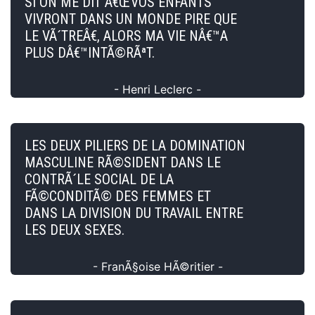
SI ON ME DIT Â€ŒVOS ENFANTS
VIVRONT DANS UN MONDE PIRE QUE
LE VÃ´TREÂ€, ALORS MA VIE NÂ€™A
PLUS DÂ€™INTÃ©RÃªT.
- Henri Leclerc -
LES DEUX PILIERS DE LA DOMINATION
MASCULINE RÃ©SIDENT DANS LE
CONTRÃ´LE SOCIAL DE LA
FÃ©CONDITÃ© DES FEMMES ET
DANS LA DIVISION DU TRAVAIL ENTRE
LES DEUX SEXES.
- FranÃ§oise HÃ©ritier -