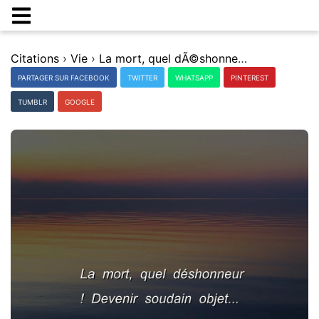
Citations
›
Vie
›
La mort, quel dÃ©shonneur ! Devenir soudain objet...
PARTAGER SUR FACEBOOK
TWITTER
WHATSAPP
PINTEREST
TUMBLR
GOOGLE