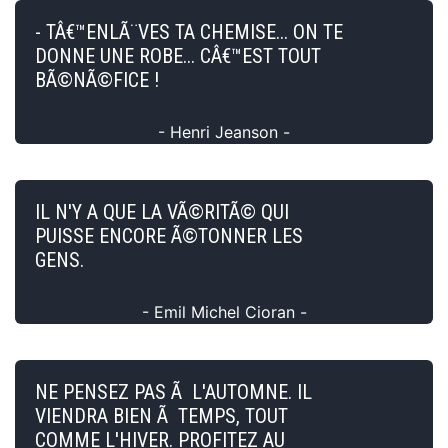
- TÂ€™ENLÃ¨VES TA CHEMISE... ON TE
DONNE UNE ROBE... CÂ€™EST TOUT
BÃ©NÃ©FICE !
- Henri Jeanson -
IL N'Y A QUE LA VÃ©RITÃ© QUI
PUISSE ENCORE Ã©TONNER LES
GENS.
- Emil Michel Cioran -
NE PENSEZ PAS Ã L'AUTOMNE. IL
VIENDRA BIEN Ã TEMPS, TOUT
COMME L'HIVER. PROFITEZ AU