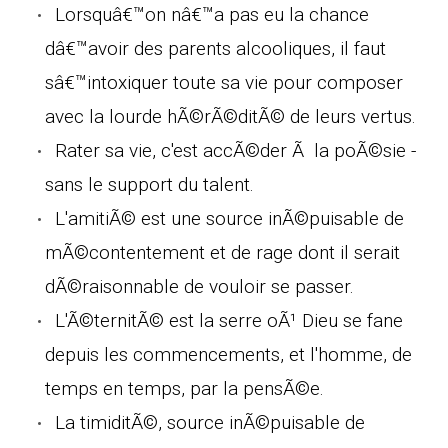
Lorsquâ€™on nâ€™a pas eu la chance
dâ€™avoir des parents alcooliques, il faut
sâ€™intoxiquer toute sa vie pour composer
avec la lourde hÃ©rÃ©ditÃ© de leurs vertus.
Rater sa vie, c'est accÃ©der Ã la poÃ©sie -
sans le support du talent.
L'amitiÃ© est une source inÃ©puisable de
mÃ©contentement et de rage dont il serait
dÃ©raisonnable de vouloir se passer.
L'Ã©ternitÃ© est la serre oÃ¹ Dieu se fane
depuis les commencements, et l'homme, de
temps en temps, par la pensÃ©e.
La timiditÃ©, source inÃ©puisable de