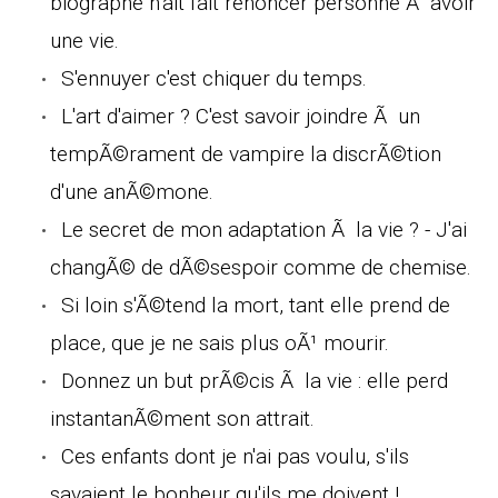
biographe n'ait fait renoncer personne Ã avoir
une vie.
S'ennuyer c'est chiquer du temps.
L'art d'aimer ? C'est savoir joindre Ã un
tempÃ©rament de vampire la discrÃ©tion
d'une anÃ©mone.
Le secret de mon adaptation Ã la vie ? - J'ai
changÃ© de dÃ©sespoir comme de chemise.
Si loin s'Ã©tend la mort, tant elle prend de
place, que je ne sais plus oÃ¹ mourir.
Donnez un but prÃ©cis Ã la vie : elle perd
instantanÃ©ment son attrait.
Ces enfants dont je n'ai pas voulu, s'ils
savaient le bonheur qu'ils me doivent !