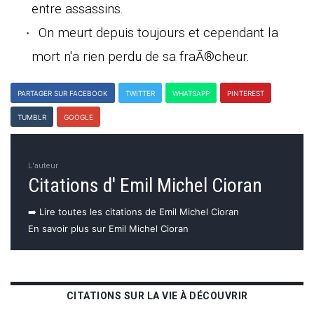
entre assassins.
On meurt depuis toujours et cependant la
mort n'a rien perdu de sa fraÃ®cheur.
PARTAGER SUR FACEBOOK
TWITTER
WHATSAPP
PINTEREST
TUMBLR
GOOGLE
L'auteur
Citations d' Emil Michel Cioran
➡️ Lire toutes les citations de Emil Michel Cioran
En savoir plus sur Emil Michel Cioran
CITATIONS SUR LA VIE À DÉCOUVRIR