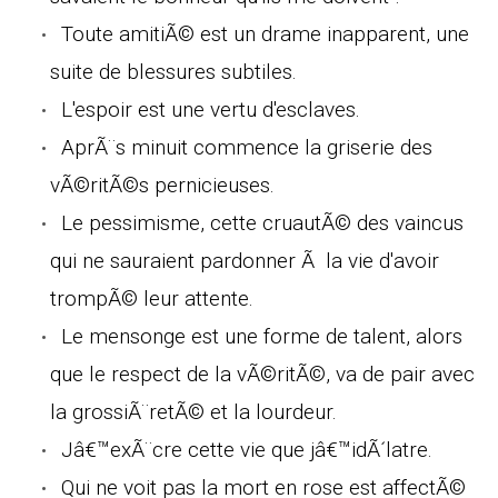
Toute amitiÃ© est un drame inapparent, une
suite de blessures subtiles.
L'espoir est une vertu d'esclaves.
AprÃ¨s minuit commence la griserie des
vÃ©ritÃ©s pernicieuses.
Le pessimisme, cette cruautÃ© des vaincus
qui ne sauraient pardonner Ã la vie d'avoir
trompÃ© leur attente.
Le mensonge est une forme de talent, alors
que le respect de la vÃ©ritÃ©, va de pair avec
la grossiÃ¨retÃ© et la lourdeur.
Jâ€™exÃ¨cre cette vie que jâ€™idÃ´latre.
Qui ne voit pas la mort en rose est affectÃ©