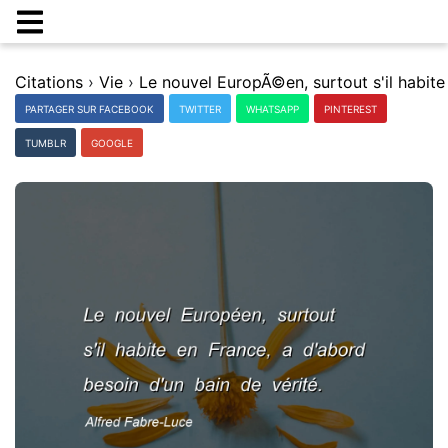
Citations
›
Vie
›
PARTAGER SUR FACEBOOK
TWITTER
WHATSAPP
PINTEREST
TUMBLR
GOOGLE