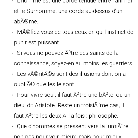
L'homme est une corde tendue entre l'animal
et le Surhomme, une corde au-dessus d'un
abÃ®me.
MÃ©fiez-vous de tous ceux en qui l'instinct de
punir est puissant.
Si vous ne pouvez Ãªtre des saints de la
connaissance, soyez-en au moins les guerriers.
Les vÃ©ritÃ©s sont des illusions dont on a
oubliÃ© qu'elles le sont.
Pour vivre seul, il faut Ãªtre une bÃªte, ou un
dieu, dit Aristote. Reste un troisiÃ¨me cas, il
faut Ãªtre les deux Ã la fois : philosophe.
Que d'hommes se pressent vers la lumiÃ¨re
non pas pour voir mieux, mais pour mieux