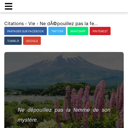
Citations
›
Vie
›
Ne dÃ©pouillez pas la femme de son mystÃ¨re.
PARTAGER SUR FACEBOOK
TWITTER
WHATSAPP
PINTEREST
TUMBLR
GOOGLE