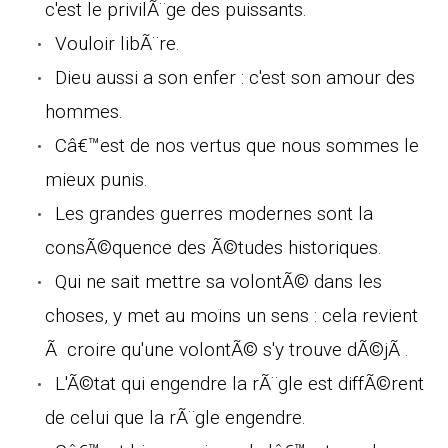
c'est le privilÃ¨ge des puissants.
Vouloir libÃ¨re.
Dieu aussi a son enfer : c'est son amour des
hommes.
Câ€™est de nos vertus que nous sommes le
mieux punis.
Les grandes guerres modernes sont la
consÃ©quence des Ã©tudes historiques.
Qui ne sait mettre sa volontÃ© dans les
choses, y met au moins un sens : cela revient
Ã croire qu'une volontÃ© s'y trouve dÃ©jÃ .
L'Ã©tat qui engendre la rÃ¨gle est diffÃ©rent
de celui que la rÃ¨gle engendre.