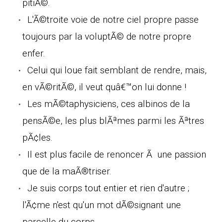
pitiÃ©.
L'Ã©troite voie de notre ciel propre passe
toujours par la voluptÃ© de notre propre
enfer.
Celui qui loue fait semblant de rendre, mais,
en vÃ©ritÃ©, il veut quâ€™on lui donne !
Les mÃ©taphysiciens, ces albinos de la
pensÃ©e, les plus blÃªmes parmi les Ãªtres
pÃ¢les.
Il est plus facile de renoncer Ã une passion
que de la maÃ®triser.
Je suis corps tout entier et rien d'autre ;
l'Ã¢me n'est qu'un mot dÃ©signant une
parcelle du corps.