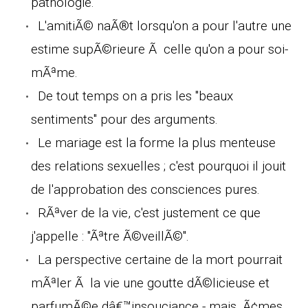
pathologie.
L'amitiÃ© naÃ®t lorsqu'on a pour l'autre une
estime supÃ©rieure Ã celle qu'on a pour soi-
mÃªme.
De tout temps on a pris les "beaux
sentiments" pour des arguments.
Le mariage est la forme la plus menteuse
des relations sexuelles ; c'est pourquoi il jouit
de l'approbation des consciences pures.
RÃªver de la vie, c'est justement ce que
j'appelle : "Ãªtre Ã©veillÃ©".
La perspective certaine de la mort pourrait
mÃªler Ã la vie une goutte dÃ©licieuse et
parfumÃ©e dâ€™insouciance - mais, Ã¢mes