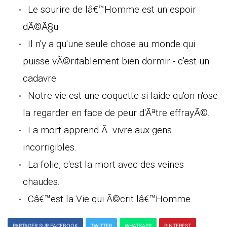
Le sourire de lâ€™Homme est un espoir
dÃ©Ã§u.
Il n'y a qu'une seule chose au monde qui
puisse vÃ©ritablement bien dormir - c'est un
cadavre.
Notre vie est une coquette si laide qu'on n'ose
la regarder en face de peur d'Ãªtre effrayÃ©.
La mort apprend Ã vivre aux gens
incorrigibles.
La folie, c'est la mort avec des veines
chaudes.
Câ€™est la Vie qui Ã©crit lâ€™Homme.
PARTAGER SUR FACEBOOK
TWITTER
WHATSAPP
PINTEREST