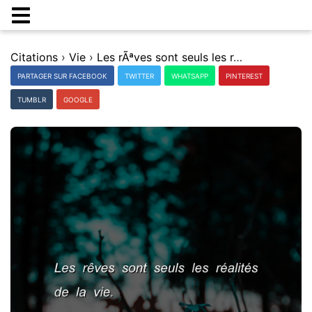
Citations
›
Vie
›
Les rÃªves sont seuls les rÃ©alitÃ©s de la vie.
PARTAGER SUR FACEBOOK
TWITTER
WHATSAPP
PINTEREST
TUMBLR
GOOGLE