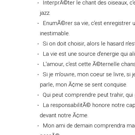
InterprÃ©ter le chant des oiseaux, c'e
jazz.
EnumÃ©rer sa vie, c'est enregistrer un
inestimable.
Si on doit choisir, alors le hasard n'
La vie est une source d'energie qui 
L'amour, c'est cette Ã©ternelle chans
Si je m'ouvre, mon coeur se livre, si j
parle, mon Ã¢me se sent conquise.
Qui peut comprendre peut trahir, qui 
La responsabilitÃ© honore notre ca
devant notre Ã¢me.
Mon ami de demain comprendra ma vi