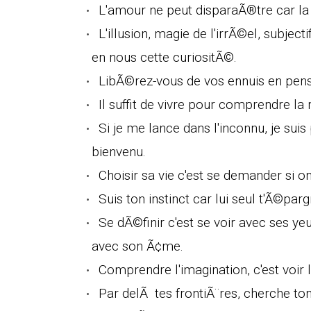
L'amour ne peut disparaÃ®tre car la v
L'illusion, magie de l'irrÃ©el, subjec
en nous cette curiositÃ©.
LibÃ©rez-vous de vos ennuis en pens
Il suffit de vivre pour comprendre l
Si je me lance dans l'inconnu, je suis 
bienvenu.
Choisir sa vie c'est se demander si on
Suis ton instinct car lui seul t'Ã©par
Se dÃ©finir c'est se voir avec ses ye
avec son Ã¢me.
Comprendre l'imagination, c'est voir
Par delÃ tes frontiÃ¨res, cherche ton