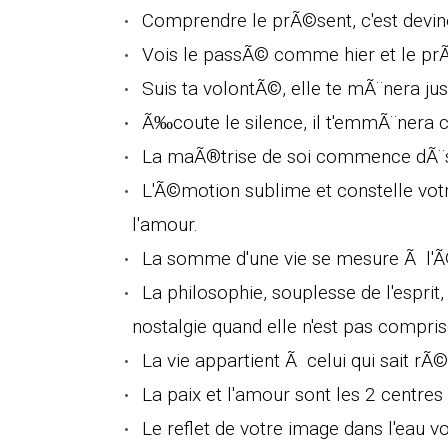
Comprendre le prÃ©sent, c'est deviner
Vois le passÃ© comme hier et le p
Suis ta volontÃ©, elle te mÃ¨nera jus
Ã‰coute le silence, il t'emmÃ¨nera c
La maÃ®trise de soi commence dÃ¨s l
L'Ã©motion sublime et constelle vot
l'amour.
La somme d'une vie se mesure Ã l'Ã©
La philosophie, souplesse de l'esprit
nostalgie quand elle n'est pas compris
La vie appartient Ã celui qui sait rÃ©
La paix et l'amour sont les 2 centres 
Le reflet de votre image dans l'eau 