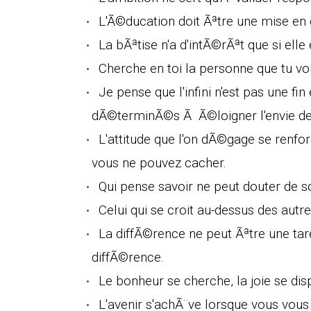
L'Ã©ducation doit Ãªtre une mise en g
La bÃªtise n'a d'intÃ©rÃªt que si elle
Cherche en toi la personne que tu vou
Je pense que l'infini n'est pas une f
dÃ©terminÃ©s Ã Ã©loigner l'envie de dÃ
L'attitude que l'on dÃ©gage se renfor
vous ne pouvez cacher.
Qui pense savoir ne peut douter de s
Celui qui se croit au-dessus des autres
La diffÃ©rence ne peut Ãªtre une tare
diffÃ©rence.
Le bonheur se cherche, la joie se di
L'avenir s'achÃ¨ve lorsque vous vou