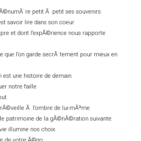
i Ã©numÃ¨re petit Ã petit ses souvenirs.
t savoir lire dans son coeur.
opre et dont l'expÃ©rience nous rapporte
nce que l'on garde secrÃ¨tement pour mieux en
est une histoire de demain.
er notre faille.
out.
e rÃ©veille Ã l'ombre de lui-mÃªme.
t le patrimoine de la gÃ©nÃ©ration suivante.
vie illumine nos choix.
oir de votre Ã©go.