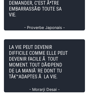
DEMANDER, C'EST ÃªTRE
EMBARRASSÃ© TOUTE SA
VIE.
- Proverbe Japonais -
LA VIE PEUT DEVENIR
DIFFICILE COMME ELLE PEUT
DEVENIR FACILE Ã TOUT
MOMENT. TOUT DÃ©PEND
DE LA MANIÃ¨RE DONT TU
TÂ€™ADAPTES Ã LA VIE.
- Morarji Desai -