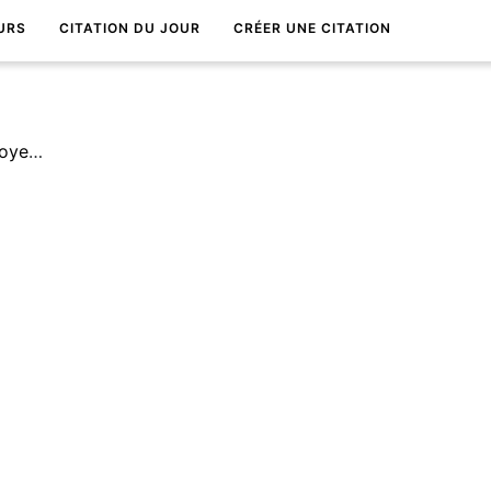
URS
CITATION DU JOUR
CRÉER UNE CITATION
Les yeux sont le plus beau moyen de communication.