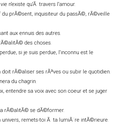
ie n'existe qu'Ã travers l'amour.
tif du prÃ©sent, inquisiteur du passÃ©, rÃ©veille
ant aux ennuis des autres.
a rÃ©alitÃ© des choses.
perdue, si je suis perdue, l'inconnu est le
 doit rÃ©aliser ses rÃªves ou subir le quotidien.
gnera du chagrin.
ux, entendre sa voix avec son coeur et se juger
 la rÃ©alitÃ© se dÃ©former.
 univers, remets-toi Ã ta lumiÃ¨re intÃ©rieure.