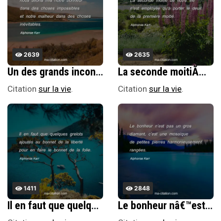
2639
2635
Un des grands inconvÃ©nients de la vie humaine, câ€™est que nous avons mis notre bonheur dans des choses impossibles et notre malheur dans des choses inÃ©vitables.
La seconde moitiÃ© de notre vie n'est employÃ©e qu'Ã porter le deuil de la premiÃ¨re moitiÃ©.
Citation
sur la vie
.
Citation
sur la vie
.
1411
2848
Il en faut que quelques grelots ajoutÃ©s au bonnet de la libertÃ© pour en faire le bonnet de la folie.
Le bonheur nâ€™est pas un gros diamant, câ€™est une mosaÃ¯que de petites pierres harmonieusement rangÃ©es.