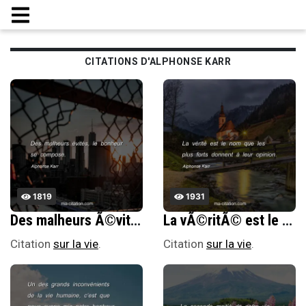
CITATIONS D'ALPHONSE KARR
1819
1931
Des malheurs Ã©vitÃ©s, le bonheur se compose.
La vÃ©ritÃ© est le nom que les plus forts donnent Ã leur opinion.
Citation
sur la vie
.
Citation
sur la vie
.