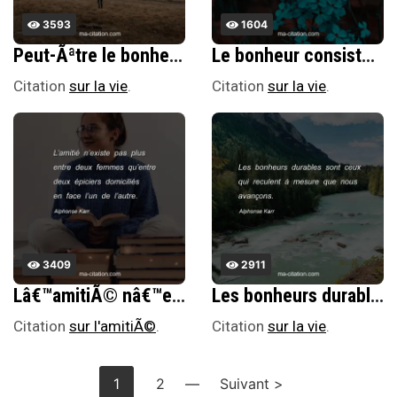
3593
1604
Peut-Ãªtre le bonheur nâ€™est-il quâ€™un contraste, mais il y a une foule de petits bonheurs qui suffisent pour parfumer la vie.
Le bonheur consiste pour lâ€™homme dans ce quâ€™il nâ€™a pas ou dans ce quâ€™il nâ€™a plus.
Citation
sur la vie
.
Citation
sur la vie
.
3409
2911
Lâ€™amitiÃ© nâ€™existe pas plus entre deux femmes quâ€™entre deux Ã©piciers domiciliÃ©s en face lâ€™un de lâ€™autre.
Les bonheurs durables sont ceux qui reculent Ã mesure que nous avanÃ§ons.
Citation
sur l'amitiÃ©
.
Citation
sur la vie
.
1
2
—
Suivant >