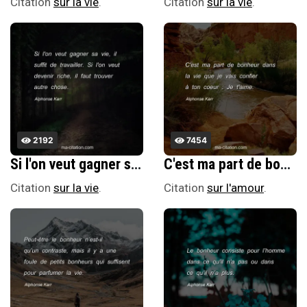
Citation
sur la vie
.
Citation
sur la vie
.
2192
7454
Si l'on veut gagner sa vie, il suffit de travailler. Si l'on veut devenir riche, il faut trouver autre chose.
C'est ma part de bonheur dans la vie que je vais confier Ã ton coeur : Je t'aime.
Citation
sur la vie
.
Citation
sur l'amour
.