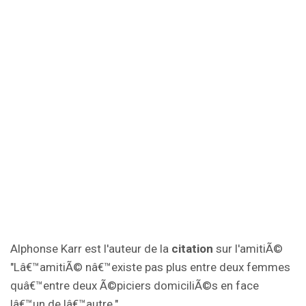
Alphonse Karr est l'auteur de la
citation
sur l'amitiÃ©
"Lâ€™amitiÃ© nâ€™existe pas plus entre deux femmes
quâ€™entre deux Ã©piciers domiciliÃ©s en face
lâ€™un de lâ€™autre.".