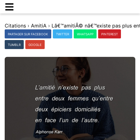
Citations
›
AmitiA
›
PARTAGER SUR FACEBOOK
TWITTER
WHATSAPP
PINTEREST
TUMBLR
GOOGLE