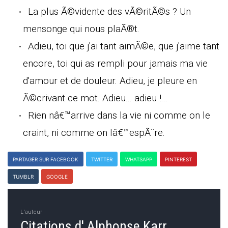
La plus Ã©vidente des vÃ©ritÃ©s ? Un
mensonge qui nous plaÃ®t.
Adieu, toi que j'ai tant aimÃ©e, que j'aime tant
encore, toi qui as rempli pour jamais ma vie
d'amour et de douleur. Adieu, je pleure en
Ã©crivant ce mot. Adieu... adieu !...
Rien nâ€™arrive dans la vie ni comme on le
craint, ni comme on lâ€™espÃ¨re.
PARTAGER SUR FACEBOOK
TWITTER
WHATSAPP
PINTEREST
TUMBLR
GOOGLE
L'auteur
Citations d' Alphonse Karr