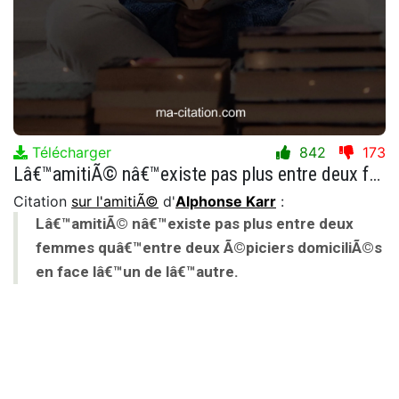
Télécharger
842
173
Lâ€™amitiÃ© nâ€™existe pas plus entre deux femmes quâ€™entre deux Ã©piciers domiciliÃ©s en face lâ€™un de lâ€™autre.
Citation
sur l'amitiÃ©
d'
Alphonse Karr
:
Lâ€™amitiÃ© nâ€™existe pas plus entre deux
femmes quâ€™entre deux Ã©piciers domiciliÃ©s
en face lâ€™un de lâ€™autre.