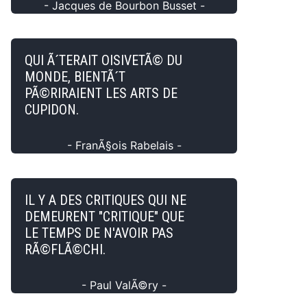
- Jacques de Bourbon Busset -
QUI Ã´TERAIT OISIVETÃ© DU
MONDE, BIENTÃ´T
PÃ©RIRAIENT LES ARTS DE
CUPIDON.
- FranÃ§ois Rabelais -
IL Y A DES CRITIQUES QUI NE
DEMEURENT "CRITIQUE" QUE
LE TEMPS DE N'AVOIR PAS
RÃ©FLÃ©CHI.
- Paul ValÃ©ry -