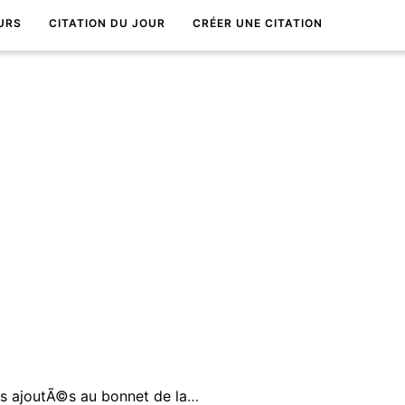
URS
CITATION DU JOUR
CRÉER UNE CITATION
Il en faut que quelques grelots ajoutÃ©s au bonnet de la libertÃ© pour en faire le bonnet de la folie.