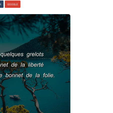
R
GOOGLE