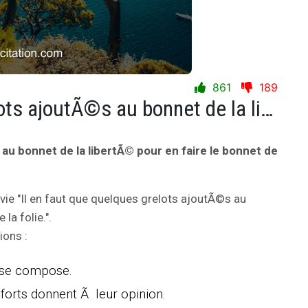
861
189
Il en faut que quelques grelots ajoutÃ©s au bonnet de la libertÃ© pour en faire le bonnet de la folie.
 au bonnet de la libertÃ© pour en faire le bonnet de
 vie "Il en faut que quelques grelots ajoutÃ©s au
la folie.".
ions :
 se compose.
forts donnent Ã leur opinion.