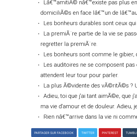
Lâ€™amitiÃ© nâ€™existe pas plus e
domiciliÃ©s en face lâ€™un de lâ€™au
Les bonheurs durables sont ceux qu
La premiÃ¨re partie de la vie se pas
regretter la premiÃ¨re.
Les bonheurs sont comme le gibier, q
Les auditoires ne se composent pas 
attendent leur tour pour parler.
La plus Ã©vidente des vÃ©ritÃ©s ? 
Adieu, toi que j'ai tant aimÃ©e, que j
ma vie d'amour et de douleur. Adieu, je
Rien nâ€™arrive dans la vie ni comm
PARTAGER SUR FACEBOOK
TWITTER
PINTEREST
TUMBL