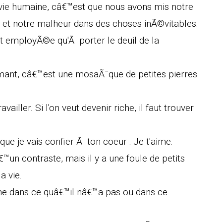
vie humaine, câ€™est que nous avons mis notre
et notre malheur dans des choses inÃ©vitables.
t employÃ©e qu'Ã porter le deuil de la
mant, câ€™est une mosaÃ¯que de petites pierres
ravailler. Si l'on veut devenir riche, il faut trouver
que je vais confier Ã ton coeur : Je t'aime.
™un contraste, mais il y a une foule de petits
a vie.
e dans ce quâ€™il nâ€™a pas ou dans ce