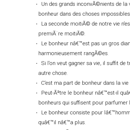
Un des grands inconvÃ©nients de la 
bonheur dans des choses impossibles 
La seconde moitiÃ© de notre vie n'es
premiÃ¨re moitiÃ©.
Le bonheur nâ€™est pas un gros dia
harmonieusement rangÃ©es.
Si l'on veut gagner sa vie, il suffit de t
autre chose.
C'est ma part de bonheur dans la vie 
Peut-Ãªtre le bonheur nâ€™est-il quâ€
bonheurs qui suffisent pour parfumer l
Le bonheur consiste pour lâ€™homm
quâ€™il nâ€™a plus.