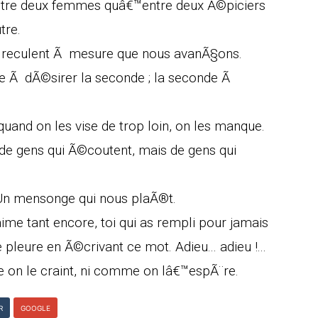
ntre deux femmes quâ€™entre deux Ã©piciers
tre.
i reculent Ã mesure que nous avanÃ§ons.
se Ã dÃ©sirer la seconde ; la seconde Ã
uand on les vise de trop loin, on les manque.
de gens qui Ã©coutent, mais de gens qui
Un mensonge qui nous plaÃ®t.
'aime tant encore, toi qui as rempli pour jamais
 pleure en Ã©crivant ce mot. Adieu... adieu !...
e on le craint, ni comme on lâ€™espÃ¨re.
R
GOOGLE