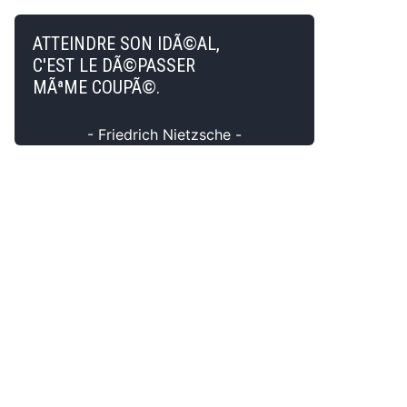
ATTEINDRE SON IDÃ©AL,
C'EST LE DÃ©PASSER
MÃªME COUPÃ©.
- Friedrich Nietzsche -