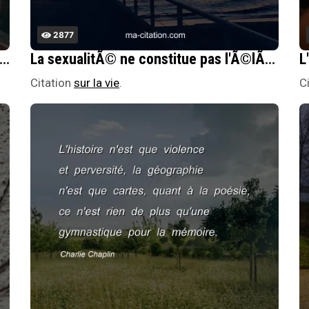
2877
 est l'Ã©lÃ©ment prÃ©curseur de toutes nos idÃ©es : c'est un prolongement de l'esprit.
La sexualitÃ© ne constitue pas l'Ã©lÃ©ment le plus important du comportement, mais le froid, la faim, et la honte nÃ©e de la pauvretÃ© sont plus susceptibles d'affecter la psychologie.
Citation
sur la vie
.
C