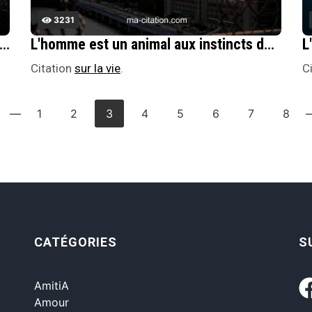
3231
t se mÃ©fier du patriotisme car les instincts meurtriers dorment au coeur de chaque nation.
L'homme est un animal aux instincts de survie primitifs : son ingÃ©niositÃ© s'est donc dÃ©veloppÃ©e d'abord, et son Ã¢me ensuite.
Citation
sur la vie
.
C
—
1
2
3
4
5
6
7
8
CATÉGORIES
S
AmitiA
Amour