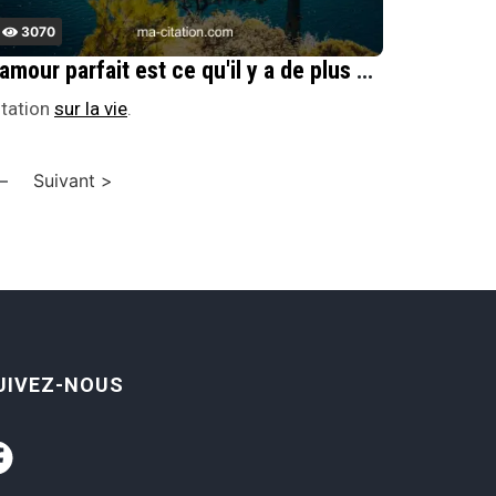
3070
L'amour parfait est ce qu'il y a de plus magnifique au monde, mais de plus dÃ©cevant aussi, car c'est plus qu'on ne peut exprimer.
itation
sur la vie
.
—
Suivant >
UIVEZ-NOUS