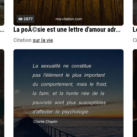
2877
 qui a captivÃ© le monde, peut continuer, s'il reste Ã l'Ã©cart des gens du monde.
La poÃ©sie est une lettre d'amour adressÃ©e au monde.
Citation
sur la vie
.
C