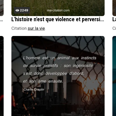
2249
n sentiment plus qu'une croyance.
L'histoire n'est que violence et perversitÃ©, la gÃ©ographie n'est que cartes, quant Ã la poÃ©sie, ce n'est rien de plus qu'une gymnastique pour la mÃ©moire.
Citation
sur la vie
.
C