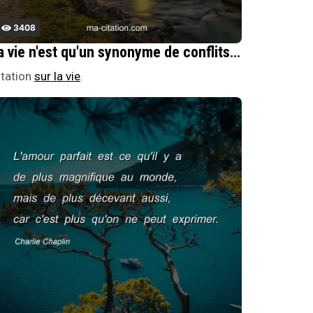
3408
La vie n'est qu'un synonyme de conflits et nous laisse peu de rÃ©pit.
itation
sur la vie
.