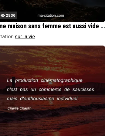
2836
Une maison sans femme est aussi vide qu'un Ã©crin Ã bijoux.
itation
sur la vie
.