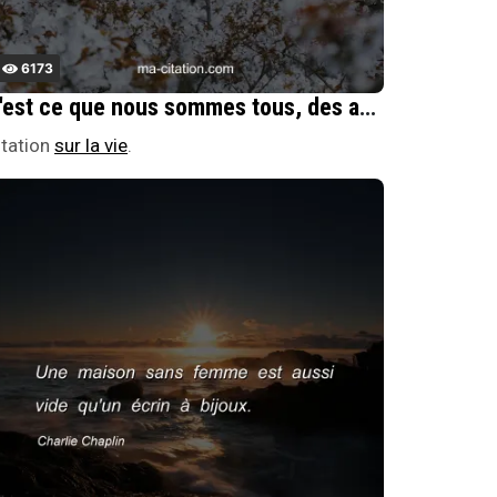
6173
C'est ce que nous sommes tous, des amateurs, on ne vit jamais assez longtemps pour Ãªtre autre chose.
itation
sur la vie
.