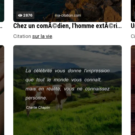
2876
ffÃ»t de tout incident susceptible d'exciter l'imagination.
Chez un comÃ©dien, l'homme extÃ©rieur doit Ãªtre passionnÃ© et l'homme intÃ©rieur, maÃ®tre de lui.
Citation
sur la vie
.
C