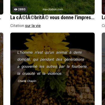
2893
ue l'imagination peut en faire.
La cÃ©lÃ©britÃ© vous donne l'impression que tout le monde vous connaÃ®t, mais en rÃ©alitÃ©, vous ne connaissez personne.
Citation
sur la vie
.
C