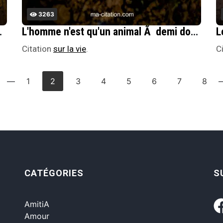
3263
he de la tristesse.
L'homme n'est qu'un animal Ã demi domptÃ©, qui pendant des gÃ©nÃ©rations a gouvernÃ© les autres par la fourberie, la cruautÃ© et la violence.
Citation
sur la vie
.
C
—
1
2
3
4
5
6
7
8
CATÉGORIES
S
AmitiA
Amour