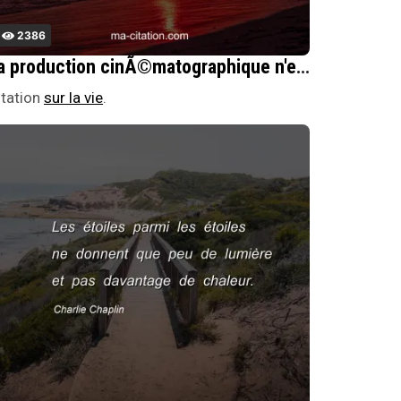
2386
La production cinÃ©matographique n'est pas un commerce de saucisses mais d'enthousiasme individuel.
itation
sur la vie
.