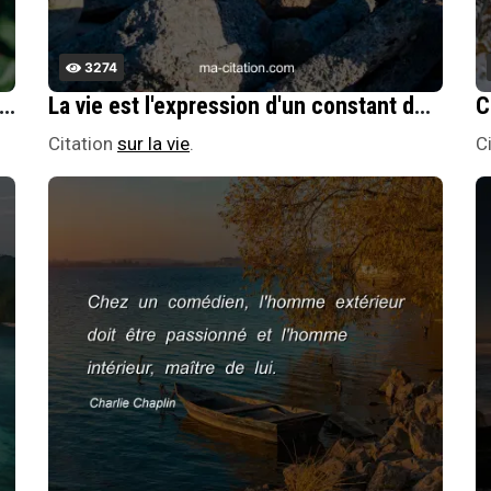
3274
derriÃ¨re, lÃ se trouve le siÃ¨ge de la dignitÃ© !
La vie est l'expression d'un constant dÃ©sir : personne n'est jamais satisfait.
Citation
sur la vie
.
C