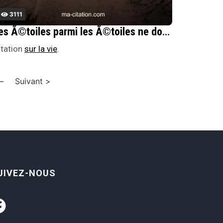
3111
Les Ã©toiles parmi les Ã©toiles ne donnent que peu de lumiÃ¨re et pas davantage de chaleur.
itation
sur la vie
.
—
Suivant >
UIVEZ-NOUS