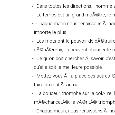
Dans toutes les directions, l'homme
Le temps est un grand maÃ®tre, le ma
Chaque matin nous renaissons Ã nouv
importe le plus.
Les mots ont le pouvoir de dÃ©truire 
gÃ©nÃ©reux, ils peuvent changer le 
Ce qu'on doit chercher Ã savoir, c'es
qu'elle soit la meilleure possible.
Mettez-vous Ã la place des autres. S
faire du mal Ã autrui.
La douceur triomphe sur la colÃ¨re,
mÃ©chancetÃ©, la vÃ©ritÃ© triomphe
Chaque matin, nous renaissons Ã nou