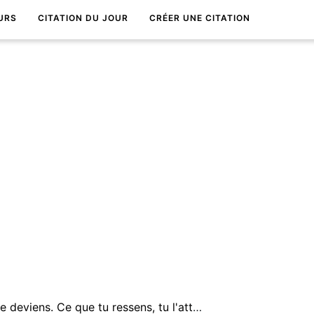
URS
CITATION DU JOUR
CRÉER UNE CITATION
Ce que tu penses, tu le deviens. Ce que tu ressens, tu l'attires. Ce que tu imagines, tu le crÃ©es.