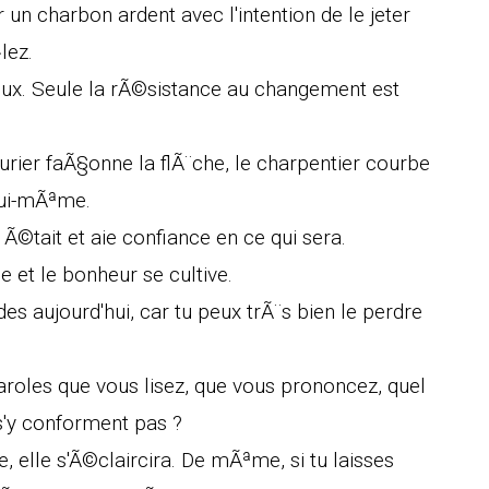
 un charbon ardent avec l'intention de le jeter
lez.
ux. Seule la rÃ©sistance au changement est
rier faÃ§onne la flÃ¨che, le charpentier courbe
lui-mÃªme.
i Ã©tait et aie confiance en ce qui sera.
le et le bonheur se cultive.
s aujourd'hui, car tu peux trÃ¨s bien le perdre
aroles que vous lisez, que vous prononcez, quel
 s'y conforment pas ?
, elle s'Ã©claircira. De mÃªme, si tu laisses