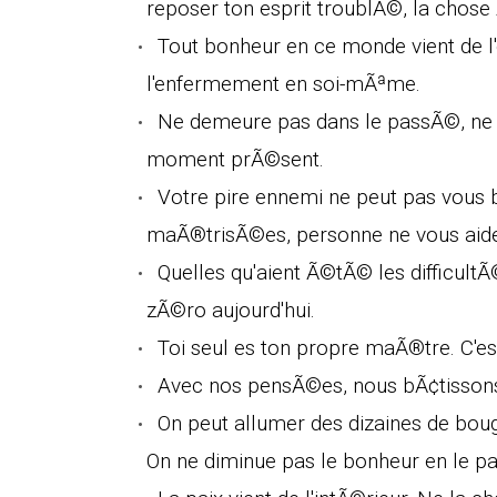
reposer ton esprit troublÃ©, la chose
Tout bonheur en ce monde vient de l'
l'enfermement en soi-mÃªme.
Ne demeure pas dans le passÃ©, ne rÃ
moment prÃ©sent.
Votre pire ennemi ne peut pas vous 
maÃ®trisÃ©es, personne ne vous aide
Quelles qu'aient Ã©tÃ© les difficu
zÃ©ro aujourd'hui.
Toi seul es ton propre maÃ®tre. C'est d
Avec nos pensÃ©es, nous bÃ¢tisson
On peut allumer des dizaines de boug
On ne diminue pas le bonheur en le pa