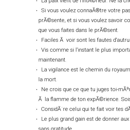
La paix vient de l'intÃ©rieur. Ne la c
Si vous voulez connaÃ®tre votre pas
prÃ©sente, et si vous voulez savoir c
que vous faites dans le prÃ©sent.
Faciles Ã voir sont les fautes d'autrui
Vis comme si l'instant le plus import
maintenant.
La vigilance est le chemin du royau
la mort.
Ne crois que ce que tu juges toi-m
Ã la flamme de ton expÃ©rience. Soi
ConsidÃ¨re celui qui te fait voir tes
Le plus grand gain est de donner aux 
sans gratitude.