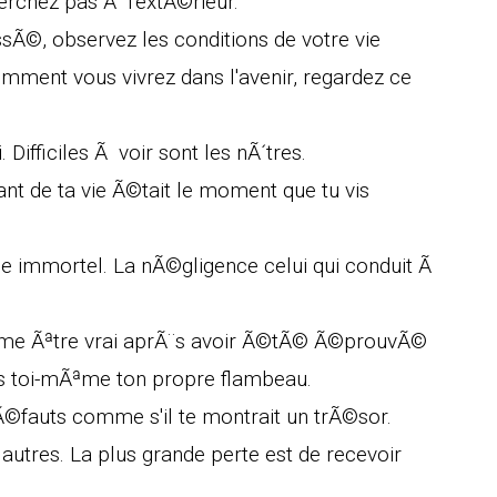
herchez pas Ã l'extÃ©rieur.
sÃ©, observez les conditions de votre vie
omment vous vivrez dans l'avenir, regardez ce
. Difficiles Ã voir sont les nÃ´tres.
ant de ta vie Ã©tait le moment que tu vis
me immortel. La nÃ©gligence celui qui conduit Ã
Ãªme Ãªtre vrai aprÃ¨s avoir Ã©tÃ© Ã©prouvÃ©
s toi-mÃªme ton propre flambeau.
 dÃ©fauts comme s'il te montrait un trÃ©sor.
autres. La plus grande perte est de recevoir