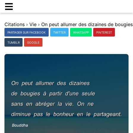
Citations
›
Vie
›
PARTAGER SUR FACEBOOK
TWITTER
WHATSAPP
PINTEREST
TUMBLR
GOOGLE