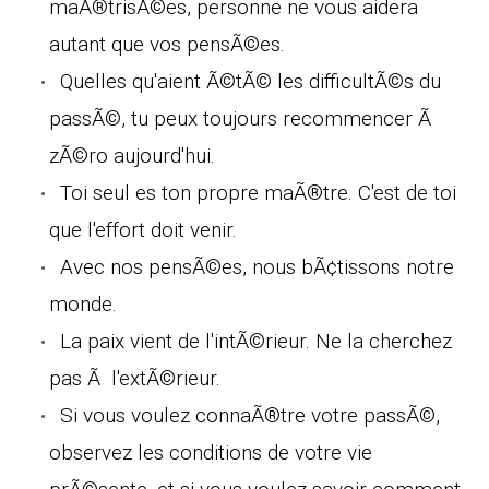
maÃ®trisÃ©es, personne ne vous aidera
autant que vos pensÃ©es.
Quelles qu'aient Ã©tÃ© les difficultÃ©s du
passÃ©, tu peux toujours recommencer Ã
zÃ©ro aujourd'hui.
Toi seul es ton propre maÃ®tre. C'est de toi
que l'effort doit venir.
Avec nos pensÃ©es, nous bÃ¢tissons notre
monde.
La paix vient de l'intÃ©rieur. Ne la cherchez
pas Ã l'extÃ©rieur.
Si vous voulez connaÃ®tre votre passÃ©,
observez les conditions de votre vie