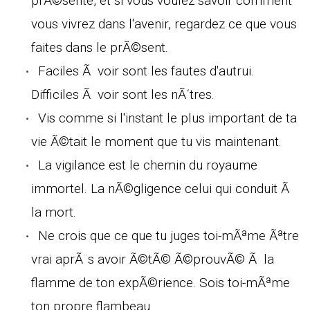
prÃ©sente, et si vous voulez savoir comment
vous vivrez dans l'avenir, regardez ce que vous
faites dans le prÃ©sent.
Faciles Ã voir sont les fautes d'autrui.
Difficiles Ã voir sont les nÃ´tres.
Vis comme si l'instant le plus important de ta
vie Ã©tait le moment que tu vis maintenant.
La vigilance est le chemin du royaume
immortel. La nÃ©gligence celui qui conduit Ã
la mort.
Ne crois que ce que tu juges toi-mÃªme Ãªtre
vrai aprÃ¨s avoir Ã©tÃ© Ã©prouvÃ© Ã la
flamme de ton expÃ©rience. Sois toi-mÃªme
ton propre flambeau.