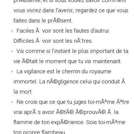
prÃ©sente, et si vous voulez savoir comment
vous vivrez dans l'avenir, regardez ce que vous
faites dans le prÃ©sent.
Faciles Ã voir sont les fautes d'autrui.
Difficiles Ã voir sont les nÃ´tres.
Vis comme si l'instant le plus important de ta
vie Ã©tait le moment que tu vis maintenant.
La vigilance est le chemin du royaume
immortel. La nÃ©gligence celui qui conduit Ã
la mort.
Ne crois que ce que tu juges toi-mÃªme Ãªtre
vrai aprÃ¨s avoir Ã©tÃ© Ã©prouvÃ© Ã la
flamme de ton expÃ©rience. Sois toi-mÃªme
ton propre flambeau.