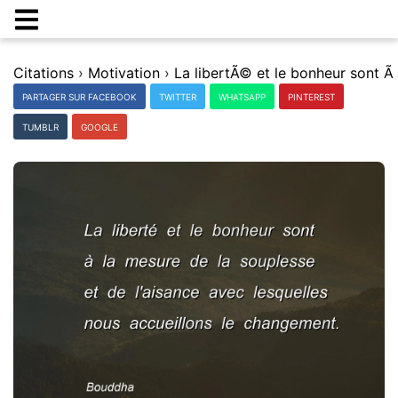
Citations
›
Motivation
›
PARTAGER SUR FACEBOOK
TWITTER
WHATSAPP
PINTEREST
TUMBLR
GOOGLE