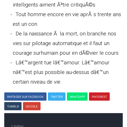
intelligents aiment Ãªtre critiquÃ©s.
Tout homme encore en vie aprÃ¨s trente ans
est un con.
De la naissance Ã la mort, on branche nos
vies sur pilotage automatique et il faut un
courage surhumain pour en dÃ©vier le cours.
Lâ€™argent tue lâ€™amour. Lâ€™amour
nâ€™est plus possible au-dessus dâ€™un
certain niveau de vie.
PARTAGER SUR FACEBOOK
TWITTER
WHATSAPP
PINTEREST
TUMBLR
GOOGLE
L'auteur