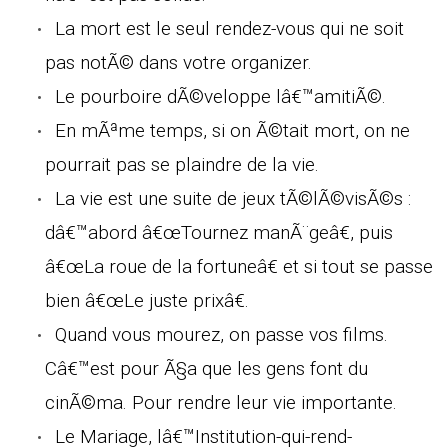
La mort est le seul rendez-vous qui ne soit
pas notÃ© dans votre organizer.
Le pourboire dÃ©veloppe lâ€™amitiÃ©.
En mÃªme temps, si on Ã©tait mort, on ne
pourrait pas se plaindre de la vie.
La vie est une suite de jeux tÃ©lÃ©visÃ©s :
dâ€™abord â€œTournez manÃ¨geâ€, puis
â€œLa roue de la fortuneâ€ et si tout se passe
bien â€œLe juste prixâ€.
Quand vous mourez, on passe vos films.
Câ€™est pour Ã§a que les gens font du
cinÃ©ma. Pour rendre leur vie importante.
Le Mariage, lâ€™Institution-qui-rend-