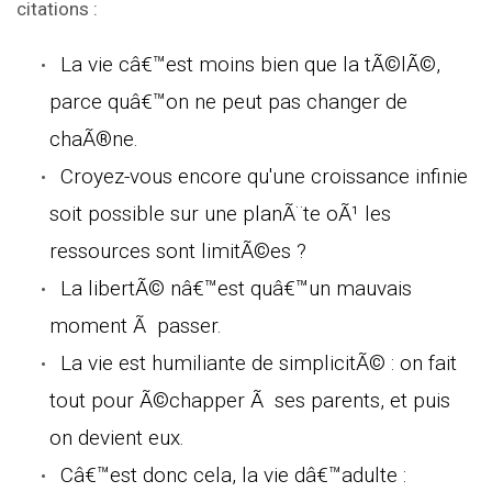
citations :
La vie câ€™est moins bien que la tÃ©lÃ©,
parce quâ€™on ne peut pas changer de
chaÃ®ne.
Croyez-vous encore qu'une croissance infinie
soit possible sur une planÃ¨te oÃ¹ les
ressources sont limitÃ©es ?
La libertÃ© nâ€™est quâ€™un mauvais
moment Ã passer.
La vie est humiliante de simplicitÃ© : on fait
tout pour Ã©chapper Ã ses parents, et puis
on devient eux.
Câ€™est donc cela, la vie dâ€™adulte :