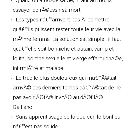
Quand on a ratÃ© sa vie, il faut au moins
essayer de rÃ©ussir sa mort.
Les types nâ€™arrivent pas Ã admettre
quâ€™ils puissent rester toute leur vie avec la
mÃªme femme. La solution est simple : il faut
quâ€™elle soit bonniche et putain, vamp et
lolita, bombe sexuelle et vierge effarouchÃ©e,
infirmiÃ¨re et malade.
Le truc le plus douloureux qui mâ€™Ã©tait
arrivÃ© ces derniers temps câ€™Ã©tait de ne
pas avoir Ã©tÃ© invitÃ© au dÃ©filÃ©
Galliano.
Sans apprentissage de la douleur, le bonheur
nâ€™est pas solide.