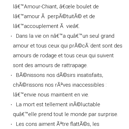
lâ€™Amour-Chiant, â€œle boulet de
lâ€™amour Ã perpÃ©tuitÃ© et de
lâ€™accouplement Ã vieâ€.
Dans la vie on nâ€™a quâ€™un seul grand
amour et tous ceux qui prÃ©cÃ¨dent sont des
amours de rodage et tous ceux qui suivent
sont des amours de rattrapage.
BÃ©nissons nos dÃ©sirs insatisfaits,
chÃ©rissons nos rÃªves inaccessibles :
lâ€™envie nous maintient en vie.
La mort est tellement inÃ©luctable
quâ€™elle prend tout le monde par surprise.
Les cons aiment Ãªtre flattÃ©s, les