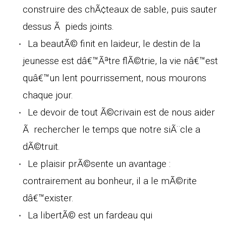
construire des chÃ¢teaux de sable, puis sauter
dessus Ã pieds joints.
La beautÃ© finit en laideur, le destin de la
jeunesse est dâ€™Ãªtre flÃ©trie, la vie nâ€™est
quâ€™un lent pourrissement, nous mourons
chaque jour.
Le devoir de tout Ã©crivain est de nous aider
Ã rechercher le temps que notre siÃ¨cle a
dÃ©truit.
Le plaisir prÃ©sente un avantage :
contrairement au bonheur, il a le mÃ©rite
dâ€™exister.
La libertÃ© est un fardeau qui