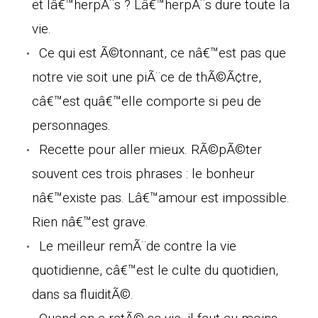
et lâ€™herpÃ¨s ? Lâ€™herpÃ¨s dure toute la
vie.
Ce qui est Ã©tonnant, ce nâ€™est pas que
notre vie soit une piÃ¨ce de thÃ©Ã¢tre,
câ€™est quâ€™elle comporte si peu de
personnages.
Recette pour aller mieux. RÃ©pÃ©ter
souvent ces trois phrases : le bonheur
nâ€™existe pas. Lâ€™amour est impossible.
Rien nâ€™est grave.
Le meilleur remÃ¨de contre la vie
quotidienne, câ€™est le culte du quotidien,
dans sa fluiditÃ©.