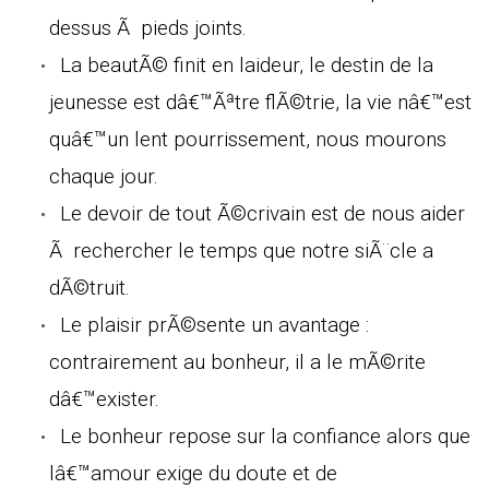
dessus Ã pieds joints.
La beautÃ© finit en laideur, le destin de la
jeunesse est dâ€™Ãªtre flÃ©trie, la vie nâ€™est
quâ€™un lent pourrissement, nous mourons
chaque jour.
Le devoir de tout Ã©crivain est de nous aider
Ã rechercher le temps que notre siÃ¨cle a
dÃ©truit.
Le plaisir prÃ©sente un avantage :
contrairement au bonheur, il a le mÃ©rite
dâ€™exister.
Le bonheur repose sur la confiance alors que
lâ€™amour exige du doute et de