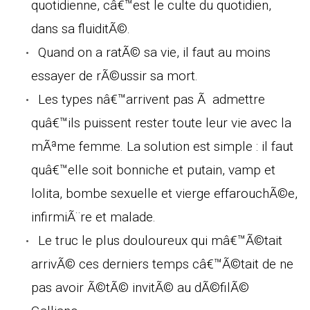
quotidienne, câ€™est le culte du quotidien,
dans sa fluiditÃ©.
Quand on a ratÃ© sa vie, il faut au moins
essayer de rÃ©ussir sa mort.
Les types nâ€™arrivent pas Ã admettre
quâ€™ils puissent rester toute leur vie avec la
mÃªme femme. La solution est simple : il faut
quâ€™elle soit bonniche et putain, vamp et
lolita, bombe sexuelle et vierge effarouchÃ©e,
infirmiÃ¨re et malade.
Le truc le plus douloureux qui mâ€™Ã©tait
arrivÃ© ces derniers temps câ€™Ã©tait de ne
pas avoir Ã©tÃ© invitÃ© au dÃ©filÃ©