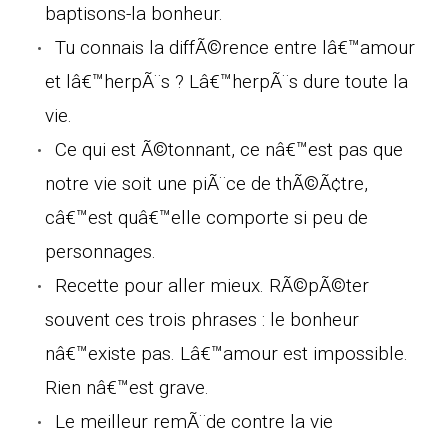
baptisons-la bonheur.
Tu connais la diffÃ©rence entre lâ€™amour
et lâ€™herpÃ¨s ? Lâ€™herpÃ¨s dure toute la
vie.
Ce qui est Ã©tonnant, ce nâ€™est pas que
notre vie soit une piÃ¨ce de thÃ©Ã¢tre,
câ€™est quâ€™elle comporte si peu de
personnages.
Recette pour aller mieux. RÃ©pÃ©ter
souvent ces trois phrases : le bonheur
nâ€™existe pas. Lâ€™amour est impossible.
Rien nâ€™est grave.
Le meilleur remÃ¨de contre la vie