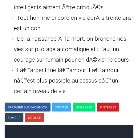
intelligents aiment Ãªtre critiquÃ©s.
Tout homme encore en vie aprÃ¨s trente ans
est un con.
De la naissance Ã la mort, on branche nos
vies sur pilotage automatique et il faut un
courage surhumain pour en dÃ©vier le cours.
Lâ€™argent tue lâ€™amour. Lâ€™amour
nâ€™est plus possible au-dessus dâ€™un
certain niveau de vie.
PARTAGER SUR FACEBOOK
TWITTER
WHATSAPP
PINTEREST
TUMBLR
GOOGLE