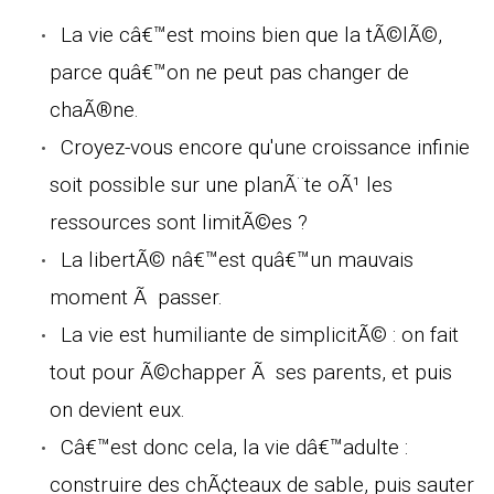
La vie câ€™est moins bien que la tÃ©lÃ©,
parce quâ€™on ne peut pas changer de
chaÃ®ne.
Croyez-vous encore qu'une croissance infinie
soit possible sur une planÃ¨te oÃ¹ les
ressources sont limitÃ©es ?
La libertÃ© nâ€™est quâ€™un mauvais
moment Ã passer.
La vie est humiliante de simplicitÃ© : on fait
tout pour Ã©chapper Ã ses parents, et puis
on devient eux.
Câ€™est donc cela, la vie dâ€™adulte :
construire des chÃ¢teaux de sable, puis sauter