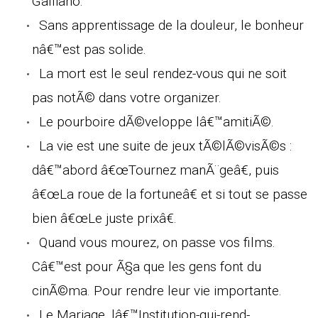
Galliano.
Sans apprentissage de la douleur, le bonheur
nâ€™est pas solide.
La mort est le seul rendez-vous qui ne soit
pas notÃ© dans votre organizer.
Le pourboire dÃ©veloppe lâ€™amitiÃ©.
La vie est une suite de jeux tÃ©lÃ©visÃ©s :
dâ€™abord â€œTournez manÃ¨geâ€, puis
â€œLa roue de la fortuneâ€ et si tout se passe
bien â€œLe juste prixâ€.
Quand vous mourez, on passe vos films.
Câ€™est pour Ã§a que les gens font du
cinÃ©ma. Pour rendre leur vie importante.
Le Mariage, lâ€™Institution-qui-rend-