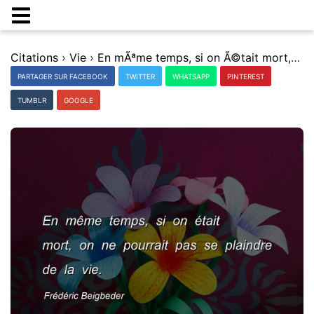
Citations
›
Vie
›
En mÃªme temps, si on Ã©tait mort, on ne pourrait pas se plaindre de la vie.
PARTAGER SUR FACEBOOK
TWITTER
WHATSAPP
PINTEREST
TUMBLR
GOOGLE