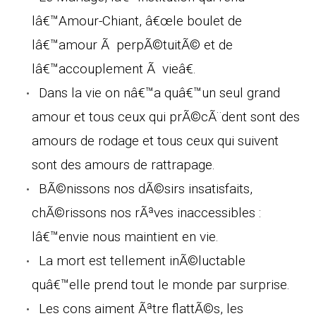
lâ€™Amour-Chiant, â€œle boulet de
lâ€™amour Ã perpÃ©tuitÃ© et de
lâ€™accouplement Ã vieâ€.
Dans la vie on nâ€™a quâ€™un seul grand
amour et tous ceux qui prÃ©cÃ¨dent sont des
amours de rodage et tous ceux qui suivent
sont des amours de rattrapage.
BÃ©nissons nos dÃ©sirs insatisfaits,
chÃ©rissons nos rÃªves inaccessibles :
lâ€™envie nous maintient en vie.
La mort est tellement inÃ©luctable
quâ€™elle prend tout le monde par surprise.
Les cons aiment Ãªtre flattÃ©s, les