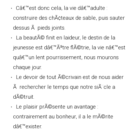
Câ€™est donc cela, la vie dâ€™adulte :
construire des chÃ¢teaux de sable, puis sauter
dessus Ã pieds joints.
La beautÃ© finit en laideur, le destin de la
jeunesse est dâ€™Ãªtre flÃ©trie, la vie nâ€™est
quâ€™un lent pourrissement, nous mourons
chaque jour.
Le devoir de tout Ã©crivain est de nous aider
Ã rechercher le temps que notre siÃ¨cle a
dÃ©truit.
Le plaisir prÃ©sente un avantage :
contrairement au bonheur, il a le mÃ©rite
dâ€™exister.