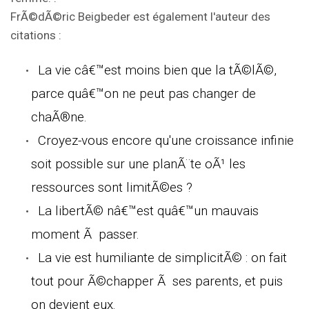
FrÃ©dÃ©ric Beigbeder est également l'auteur des
citations :
La vie câ€™est moins bien que la tÃ©lÃ©,
parce quâ€™on ne peut pas changer de
chaÃ®ne.
Croyez-vous encore qu'une croissance infinie
soit possible sur une planÃ¨te oÃ¹ les
ressources sont limitÃ©es ?
La libertÃ© nâ€™est quâ€™un mauvais
moment Ã passer.
La vie est humiliante de simplicitÃ© : on fait
tout pour Ã©chapper Ã ses parents, et puis
on devient eux.