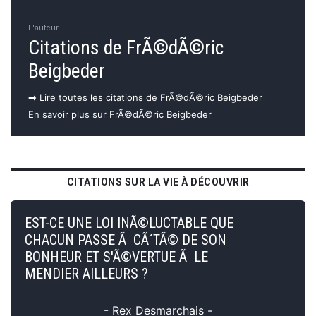
L'auteur
Citations de FrÃ©dÃ©ric
Beigbeder
➡️ Lire toutes les citations de FrÃ©dÃ©ric Beigbeder
En savoir plus sur FrÃ©dÃ©ric Beigbeder
CITATIONS SUR LA VIE À DÉCOUVRIR
EST-CE UNE LOI INÃ©LUCTABLE QUE
CHACUN PASSE Ã CÃ´TÃ© DE SON
BONHEUR ET S'Ã©VERTUE Ã LE
MENDIER AILLEURS ?
- Rex Desmarchais -