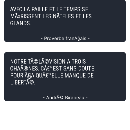
AVEC LA PAILLE ET LE TEMPS SE
MÃ»RISSENT LES NÃ¨FLES ET LES
GLANDS.
- Proverbe franÃ§ais -
NOTRE TÃ©LÃ©VISION A TROIS
CHAÃ®NES. CÂ€™EST SANS DOUTE
POUR Ã§A QUÂ€™ELLE MANQUE DE
LIBERTÃ©.
- AndrÃ© Birabeau -