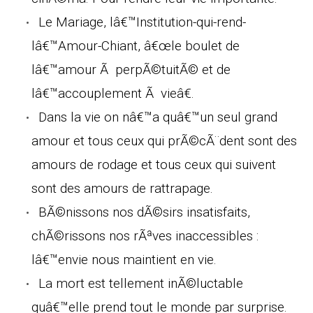
Le Mariage, lâ€™Institution-qui-rend-
lâ€™Amour-Chiant, â€œle boulet de
lâ€™amour Ã perpÃ©tuitÃ© et de
lâ€™accouplement Ã vieâ€.
Dans la vie on nâ€™a quâ€™un seul grand
amour et tous ceux qui prÃ©cÃ¨dent sont des
amours de rodage et tous ceux qui suivent
sont des amours de rattrapage.
BÃ©nissons nos dÃ©sirs insatisfaits,
chÃ©rissons nos rÃªves inaccessibles :
lâ€™envie nous maintient en vie.
La mort est tellement inÃ©luctable
quâ€™elle prend tout le monde par surprise.